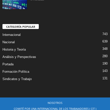
CATEGORÍA POPULAR
743
Internacional
639
Nacional
348
Historia y Teoría
280
Análisis y Perspectivas
190
Portada
143
Formación Política
131
Sindicatos y Trabajo
NOSOTROS
COMITÉ POR UNA INTERNACIONAL DE LOS TRABAJADORES ( CIT )