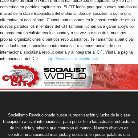
Laborismo de Blair en Gran Bretaña han abraza­do el capitalismo y se han
convertido en partidos capitalistas. El CIT lucha para que nuevos partidos de
masas de la clase trabajadora defiendan la idea del socialismo come una
alternativa al capitalis­mo. Cuando participamos en la construcción de estos
nuevos partidos los miembros del CIT también luchan para ganar apoyo por
un programa socialista revolucionario y a su vez por construir nuestras
propias organizaciones o partidos revolucionarios. Te llamamos a participar
en la lucha por el socialismo internacional, a la construcción de una
internacional socialista revolucionaria y a integrarte al CIT. Visita la página
internacional del CIT :
http://www.socialistworld.net/
Socialismo Revolucionario busca la organización y lucha de la clase
trabajadora a nivel internacional , para poner fin a las actuales estructuras
de injusticia y miseria que controlan el mundo. Nuestro objetivo es
construir una sociedad más justa y solidaria, en pocas palabras una