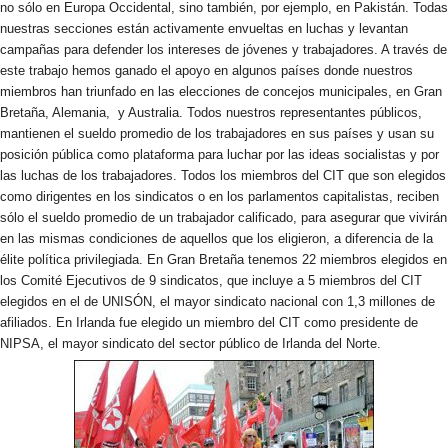
no sólo en Europa Occidental, sino también, por ejemplo, en Pakistán. Todas
nuestras secciones están activamente envueltas en luchas y levantan
campañas para defender los intereses de jóvenes y trabajadores. A través de
este trabajo hemos ganado el apoyo en algunos países donde nuestros
miembros han triunfado en las elecciones de concejos munici­pales, en Gran
Bretaña, Alemania, y Australia. Todos nuestros representantes públicos,
mantienen el sueldo promedio de los trabajadores en sus países y usan su
posición pública como plataforma para luchar por las ideas socialistas y por
las luchas de los traba­jadores. Todos los miembros del CIT que son elegidos
como dirigentes en los sindicatos o en los parlamentos capitalistas, reciben
sólo el sueldo promedio de un trabajador calificado, para ase­gurar que vivirán
en las mismas condiciones de aquellos que los eligieron, a diferencia de la
élite política privilegiada. En Gran Bretaña tenemos 22 miembros elegi­dos en
los Comité Ejecutivos de 9 sindicatos, que incluye a 5 miembros del CIT
elegidos en el de UNISÓN, el mayor sindicato nacional con 1,3 mil­lones de
afiliados. En Irlanda fue elegido un miembro del CIT como presidente de
NIPSA, el mayor sindicato del sector público de Irlanda del Norte.