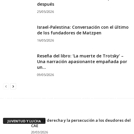
después
25/05/2026
Israel-Palestina: Conversación con el último
de los fundadores de Matzpen
16/05/2026
Reseña del libro: ‘La muerte de Trotsky’ –
Una narración apasionante empañada por
un...
09/05/2026
NIGERIA – Comienza el juicio farsa contra los
El 1º de mayo y la lucha contra el gobierno de Kast
activistas antidesalojos de Makoko
Socialismo Revolucionario
-
01/05/2026
Socialismo Revolucionario
-
24/04/2026
La ultra derecha y la persecución a los deudores del
JUVENTUD Y LUCHA
CAE
20/03/2026