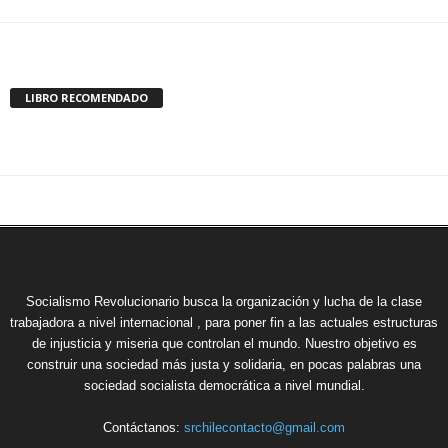
Incluso más noticias
La economía capitalista mundial en peligro
01/08/2026
Senegal: Crisis política en el contexto de una
grave crisis económica
30/07/2026
Alemania: ¿Cómo debería responder el
Partido de la Izquierda a la amenaza
electoral de...
25/07/2026
CATEGORÍA POPULAR
742
Internacional
639
Nacional