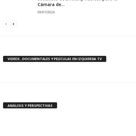
Cámara de...
09/07/2026
VIDEOS , DOCUMENTALES Y PELÍCULAS EN IZQUIERDA TV
ANÁLISIS Y PERSPECTIVAS
Análisis y Perspectivas
Alemania: ¿Cómo debería responder el
Partido de la Izquierda a la amenaza
electoral de...