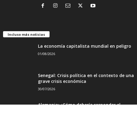
348
Historia y Teoría
280
Análisis y Perspectivas
190
Portada
143
Formación Política
131
Sindicatos y Trabajo
NOSOTROS
COMITÉ POR UNA INTERNACIONAL DE LOS TRABAJADORES ( CIT )
CONTACTO
© Newsmag WordPress Theme by TagDiv