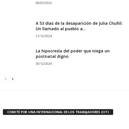
Socialismo Revolucionario es parte del
Comité por una
Internacional de los Trabajadores (CIT)
, que tiene como
objetivo la organización de la clase trabajadora a nivel
internacional, para poner fin a las actuales estructuras de
injusticia y miseria que controlan el mundo. Nuestro objetivo es
construir una sociedad más justa, más solidaria, en pocas
palabras una sociedad socialista democrática a nivel mundial.
LIBRO RECOMENDADO
LIBRO RECOMENDADO