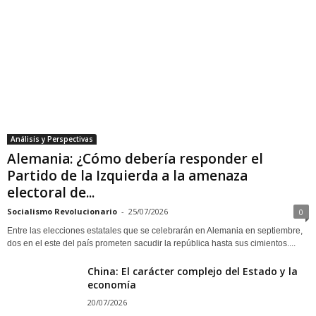
Socialismo Revolucionario
-
25/07/2026
0
Entre las elecciones estatales que se celebrarán en Alemania en septiembre,
dos en el este del país prometen sacudir la república hasta sus cimientos....
China: El carácter complejo del Estado y la
economía
20/07/2026
Chile bajo el gobierno de José Antonio Kast;
contradicciones del capitalismo chileno
15/07/2026
EEUU – Apoyar la campaña independiente
socialista de Brittany Kubicek para la
Cámara de...
09/07/2026
América Latina – Entre el ascenso de la
derecha y las convulsiones sociales
02/07/2026