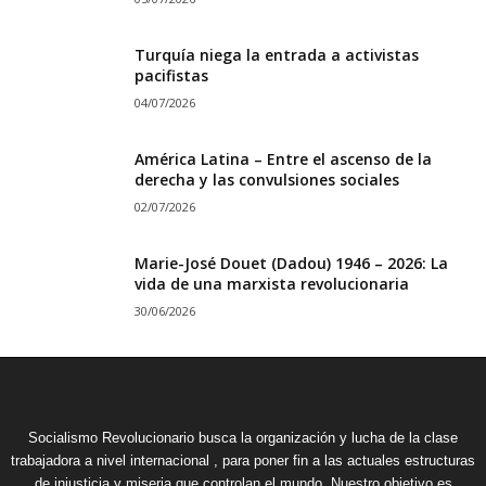
Turquía niega la entrada a activistas
pacifistas
04/07/2026
América Latina – Entre el ascenso de la
derecha y las convulsiones sociales
02/07/2026
Marie-José Douet (Dadou) 1946 – 2026: La
vida de una marxista revolucionaria
30/06/2026
Socialismo Revolucionario busca la organización y lucha de la clase
trabajadora a nivel internacional , para poner fin a las actuales estructuras
de injusticia y miseria que controlan el mundo. Nuestro objetivo es