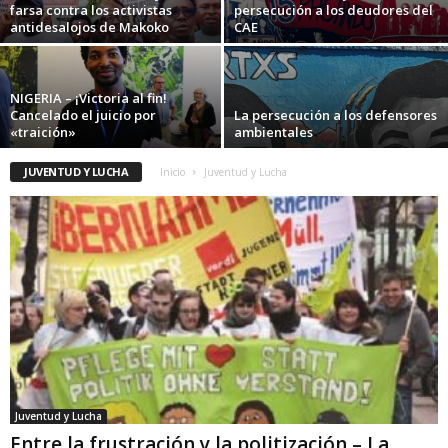
farsa contra los activistas
persecución a los deudores del
antidesalojos de Makoko
CAE
NIGERIA – ¡Victoria al fin!
Cancelado el juicio por
La persecución a los defensores
«traición»
ambientales
JUVENTUD Y LUCHA
Inicio
Juventud y Lucha
Juventud y Lucha
Entre la frustración y la politización – La