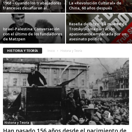
1968 – Cuando los trabajadores
La «Revolución Cultural» de
franceses desafiaron al...
China, 60 años después
Reseña del libro: ‘La muerte de
Israel-Palestina: Conversación
Trotsky’ – Una narración
con el último de los fundadores
apasionante empañada por un
de Matzpen
asesinato político
HISTORIA Y TEORÍA
Inicio
Historia y Teoría
Historia y Teoría
Han pasado 156 años desde el nacimiento de