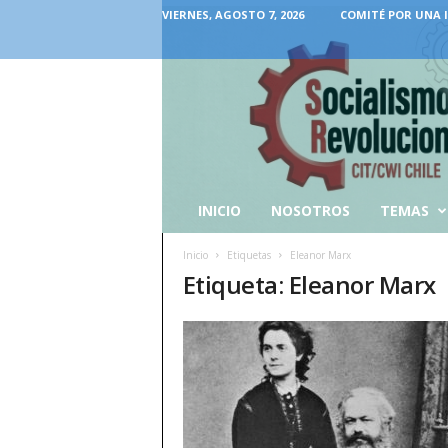
VIERNES, AGOSTO 7, 2026
COMITÉ POR UNA 
INICIO
NOSOTROS
TEMAS
Inicio
Etiquetas
Eleanor Marx
Etiqueta: Eleanor Marx