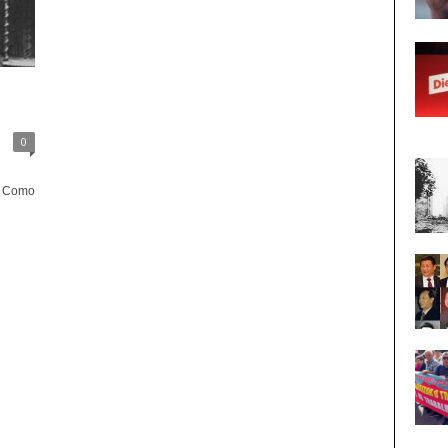
0
n
En Como