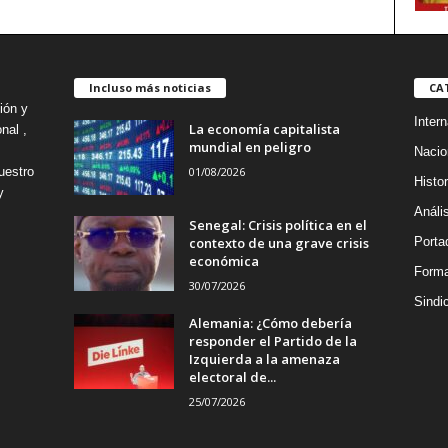
Incluso más noticias
CA
ión y
Intern
La economía capitalista
nal ,
mundial en peligro
Nacio
01/08/2026
uestro
Histor
y
Análi
Senegal: Crisis política en el
contexto de una grave crisis
Porta
económica
Forma
30/07/2026
Sindi
Alemania: ¿Cómo debería
responder el Partido de la
Izquierda a la amenaza
electoral de...
25/07/2026