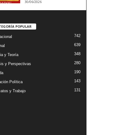
30/06/2026
TEGORÍA POPULAR
742
acional
639
nal
348
ia y Teoría
280
sis y Perspectivas
190
da
143
ción Política
131
catos y Trabajo