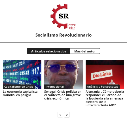
Socialismo Revolucionario
Artículos relacionados
Más del autor
Capitalismo en Crisis
Internacional
Análisis y Perspectivas
La economía capitalista
Senegal: Crisis política en
Alemania: ¿Cómo debería
mundial en peligro
el contexto de una grave
responder el Partido de
crisis económica
la Izquierda a la amenaza
electoral de la
ultraderechista AfD?