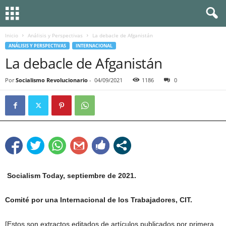
Inicio
Análisis y Perspectivas
La debacle de Afganistán
ANÁLISIS Y PERSPECTIVAS
INTERNACIONAL
La debacle de Afganistán
Por
Socialismo Revolucionario
-
04/09/2021
1186
0
Socialism Today, septiembre de 2021.
Comité por una Internacional de los Trabajadores, CIT.
[Estos son extractos editados de artículos publicados por primera