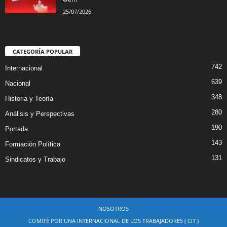
25/07/2026
CATEGORÍA POPULAR
742
Internacional
639
Nacional
348
Historia y Teoría
280
Análisis y Perspectivas
190
Portada
143
Formación Política
131
Sindicatos y Trabajo
NOSOTROS
COMITÉ POR UNA INTERNACIONAL DE LOS TRABAJADORES ( CIT )