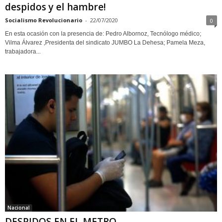
despidos y el hambre!
Socialismo Revolucionario
-
22/07/2020
0
En esta ocasión con la presencia de: Pedro Albornoz, Tecnólogo médico;
Vilma Álvarez ,Presidenta del sindicato JUMBO La Dehesa; Pamela Meza,
trabajadora...
Nacional
DESPIDOS EN EL METRO