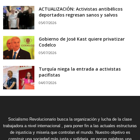
ACTUALIZACIÓN: Activistas antibélicos
deportados regresan sanos y salvos
05/07/2026
Gobierno de José Kast quiere privatizar
Codelco
05/07/2026
Turquía niega la entrada a activistas
pacifistas
04/07/2026
Socialismo Revolucionario busca la organización y lucha de la clase
trabajadora a nivel internacional , para poner fin a las actuales estructuras
de injusticia y miseria que controlan el mundo. Nuestro objetivo es
construir una sociedad más justa y solidaria, en pocas palabras una