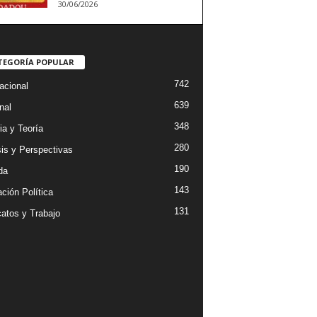
30/06/2026
TEGORÍA POPULAR
742
acional
639
nal
348
ia y Teoría
280
sis y Perspectivas
190
da
143
ción Política
131
catos y Trabajo