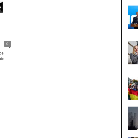
0
de
 de