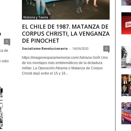
Historia y Teoría
EL CHILE DE 1987. MATANZA DE
o
CORPUS CHRISTI, LA VENGANZA
DE PINOCHET
0
Socialismo Revolucionario
-
16/06/2020
0
ca de
https://imagenesparamemoriar.com/ Adriana Goñi Uno
 odio
de los montajes más emblemáticos de la dictadura
militar. La Operación Albania o Matanza de Corpus
Christi dejó entre el 15 y 16...