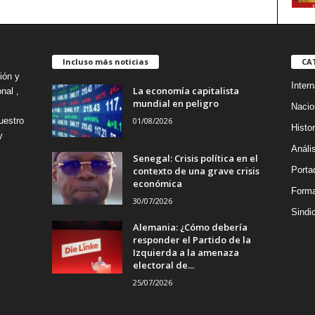
Incluso más noticias
CA
ión y
Intern
La economía capitalista
nal ,
mundial en peligro
Nacio
01/08/2026
uestro
Histor
y
Análi
Senegal: Crisis política en el
contexto de una grave crisis
Porta
económica
Forma
30/07/2026
Sindi
Alemania: ¿Cómo debería
responder el Partido de la
Izquierda a la amenaza
electoral de...
25/07/2026