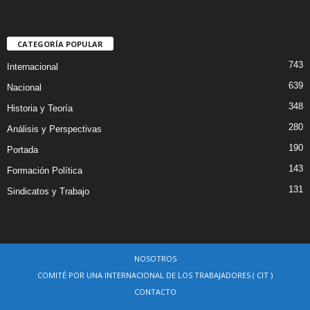
CATEGORÍA POPULAR
743
Internacional
639
Nacional
348
Historia y Teoría
280
Análisis y Perspectivas
190
Portada
143
Formación Política
131
Sindicatos y Trabajo
NOSOTROS
COMITÉ POR UNA INTERNACIONAL DE LOS TRABAJADORES ( CIT )
CONTACTO