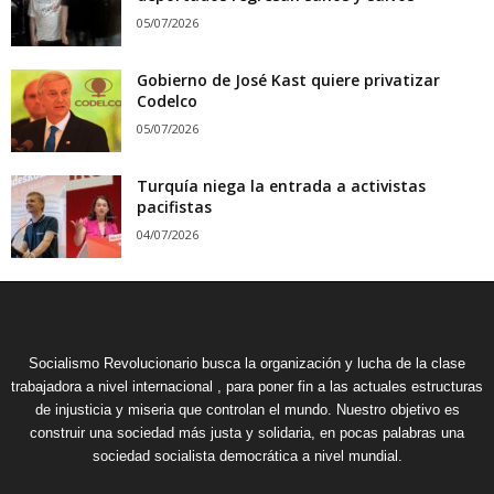
05/07/2026
Gobierno de José Kast quiere privatizar
Codelco
05/07/2026
Turquía niega la entrada a activistas
pacifistas
04/07/2026
Socialismo Revolucionario busca la organización y lucha de la clase
trabajadora a nivel internacional , para poner fin a las actuales estructuras
de injusticia y miseria que controlan el mundo. Nuestro objetivo es
construir una sociedad más justa y solidaria, en pocas palabras una
sociedad socialista democrática a nivel mundial.