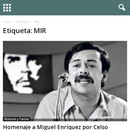
Inicio
Etiquetas
MIR
Etiqueta: MIR
Historia y Teoría
Homenaje a Miguel Enríquez por Celso