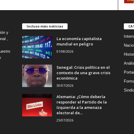
Incluso más noticias
CA
ión y
Intern
La economía capitalista
nal ,
mundial en peligro
Nacio
01/08/2026
uestro
Histor
y
Análi
Senegal: Crisis política en el
contexto de una grave crisis
Porta
económica
Forma
30/07/2026
Sindi
Alemania: ¿Cómo debería
responder el Partido de la
Izquierda a la amenaza
electoral de...
25/07/2026