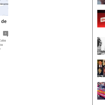
 de
0
 Cuba
ba
9