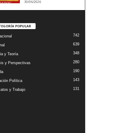
30/06/2026
TEGORÍA POPULAR
742
acional
639
nal
348
ia y Teoría
280
sis y Perspectivas
190
da
143
ción Política
131
catos y Trabajo