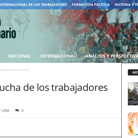
INTERNACIONAL DE LOS TRABAJADORES
FORMACIÓN POLÍTICA
HISTORIA Y T
NACIONAL
INTERNACIONAL
ANÁLISIS Y PERSPECTIV
abajadores chilenos
AR
ucha de los trabajadores
2356
0