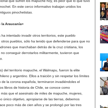
acional que sufren los mapuche hoy, es peor que lo que tuvo
Pinochet. En este cerco informativo trabajan unidos los
tiguos pinochetistas.
 la Araucanía»
a intentado invadir otros territorios, este pueblo
e otros pueblos, sólo ha tenido que defenderse para que no
ladrones que marchaban detrás de la cruz cristiana, los
 no conseguir derrotarlos militarmente, tuvieron que
o.
) del territorio mapuche, el Walmapu, fueron la elite
leno y argentino. Ellos a traición y sin respetar los límites
mo de la corona española, terminaron invadiéndoles el
los libros de historia de Chile, se conoce como
s más que el asesinato de miles de mapuche, mujeres,
o único objetivo, apropiarse de las tierras, debemos
ace poco más de cien años y se prolongó por las tres