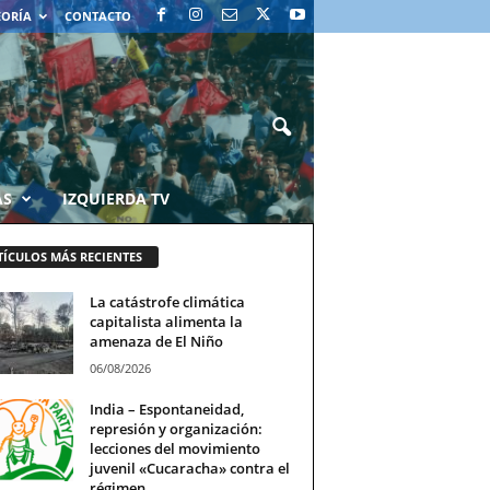
EORÍA
CONTACTO
AS
IZQUIERDA TV
TÍCULOS MÁS RECIENTES
La catástrofe climática
capitalista alimenta la
amenaza de El Niño
06/08/2026
India – Espontaneidad,
represión y organización:
lecciones del movimiento
juvenil «Cucaracha» contra el
régimen...