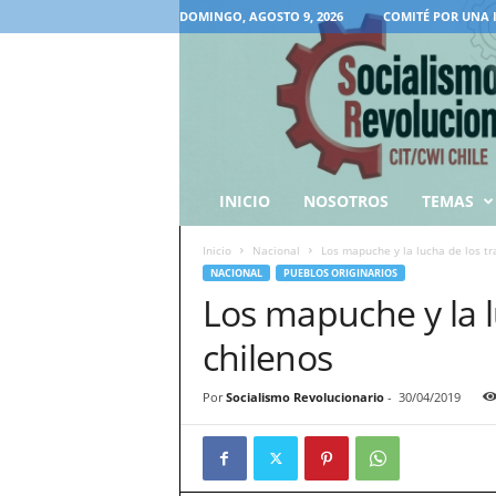
DOMINGO, AGOSTO 9, 2026
COMITÉ POR UNA 
INICIO
NOSOTROS
TEMAS
Inicio
Nacional
Los mapuche y la lucha de los tr
NACIONAL
PUEBLOS ORIGINARIOS
Los mapuche y la l
chilenos
Por
Socialismo Revolucionario
-
30/04/2019