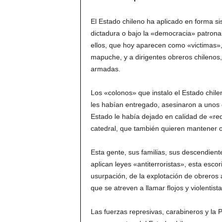
El Estado chileno ha aplicado en forma si
dictadura o bajo la «democracia» patronal
ellos, que hoy aparecen como «victimas»,
mapuche, y a dirigentes obreros chilenos
armadas.
Los «colonos» que instalo el Estado chile
les habían entregado, asesinaron a unos 
Estado le había dejado en calidad de «re
catedral, que también quieren mantener o
Esta gente, sus familias, sus descendient
aplican leyes «antiterroristas», esta esco
usurpación, de la explotación de obreros 
que se atreven a llamar flojos y violentis
Las fuerzas represivas, carabineros y la