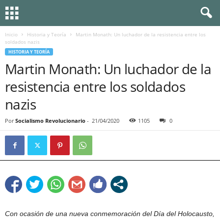
Inicio
Historia y Teoría
Martin Monath: Un luchador de la resistencia entre los
soldados nazis
HISTORIA Y TEORÍA
Martin Monath: Un luchador de la
resistencia entre los soldados
nazis
Por
Socialismo Revolucionario
-
21/04/2020
1105
0
Con ocasión de una nueva conmemoración del Día del Holocausto,