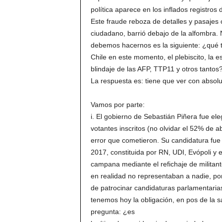
política aparece en los inflados registros d
Este fraude reboza de detalles y pasajes o
ciudadano, barrió debajo de la alfombra. 
debemos hacernos es la siguiente: ¿qué t
Chile en este momento, el plebiscito, la e
blindaje de las AFP, TTP11 y otros tantos
La respuesta es: tiene que ver con absol
Vamos por parte:
i. El gobierno de Sebastián Piñera fue el
votantes inscritos (no olvidar el 52% de 
error que cometieron. Su candidatura fue 
2017, constituida por RN, UDI, Evópoli y e
campana mediante el refichaje de militan
en realidad no representaban a nadie, p
de patrocinar candidaturas parlamentarias
tenemos hoy la obligación, en pos de la sa
pregunta: ¿es