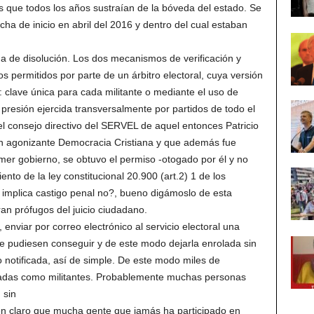
s que todos los años sustraían de la bóveda del estado. Se
cha de inicio en abril del 2016 y dentro del cual estaban
 de disolución. Los dos mecanismos de verificación y
cos permitidos por parte de un árbitro electoral, cuya versión
: clave única para cada militante o mediante el uso de
 presión ejercida transversalmente por partidos de todo el
el consejo directivo del SERVEL de aquel entonces Patricio
én agonizante Democracia Cristiana y que además fue
mer gobierno, se obtuvo el permiso -otogado por él y no
iento de la ley constitucional 20.900 (art.2) 1 de los
ey implica castigo penal no?, bueno digámoslo de esta
 prófugos del juicio ciudadano.
 enviar por correo electrónico al servicio electoral una
ue pudiesen conseguir y de este modo dejarla enrolada sin
do notificada, así de simple. De este modo miles de
hadas como militantes. Probablemente muchas personas
 sin
en claro que mucha gente que jamás ha participado en