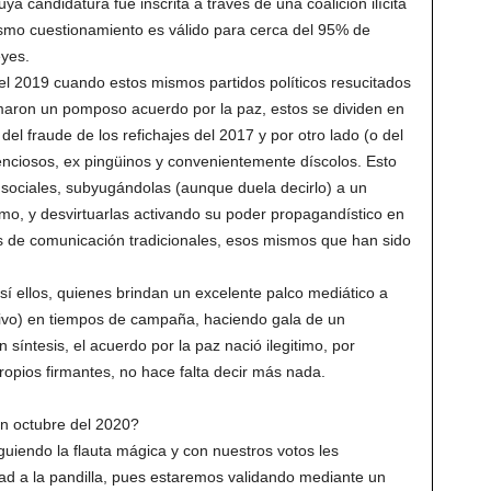
ya candidatura fue inscrita a través de una coalición ilícita
mismo cuestionamiento es válido para cerca del 95% de
eyes.
 del 2019 cuando estos mismos partidos políticos resucitados
rmaron un pomposo acuerdo por la paz, estos se dividen en
del fraude de los refichajes del 2017 y por otro lado (o del
enciosos, ex pingüinos y convenientemente díscolos. Esto
sociales, subyugándolas (aunque duela decirlo) a un
timo, y desvirtuarlas activando su poder propagandístico en
os de comunicación tradicionales, esos mismos que han sido
sí ellos, quienes brindan un excelente palco mediático a
tivo) en tiempos de campaña, haciendo gala de un
síntesis, el acuerdo por la paz nació ilegitimo, por
 propios firmantes, no hace falta decir más nada.
n octubre del 2020?
uiendo la flauta mágica y con nuestros votos les
idad a la pandilla, pues estaremos validando mediante un