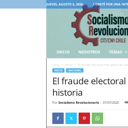
JUEVES, AGOSTO 6, 2026
COMITÉ POR UNA INT
INICIO
NOSOTROS
TEMAS
Inicio
Inicio
El fraude electoral más grave de nue
INICIO
NACIONAL
El fraude electora
historia
Por
Socialismo Revolucionario
-
07/07/2020