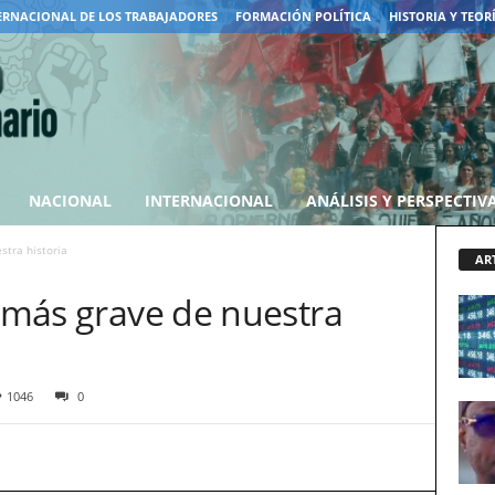
ERNACIONAL DE LOS TRABAJADORES
FORMACIÓN POLÍTICA
HISTORIA Y TEOR
NACIONAL
INTERNACIONAL
ANÁLISIS Y PERSPECTIV
stra historia
AR
l más grave de nuestra
1046
0