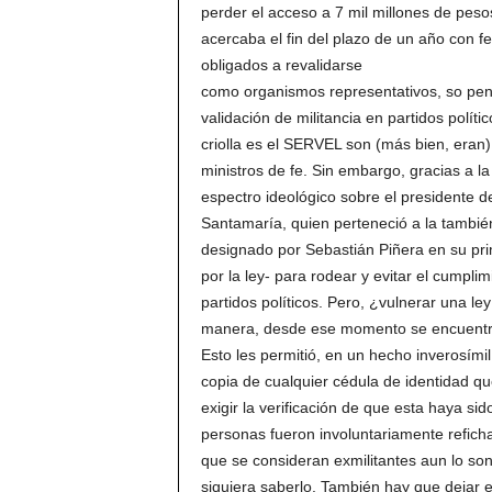
perder el acceso a 7 mil millones de peso
acercaba el fin del plazo de un año con fe
obligados a revalidarse
como organismos representativos, so pena
validación de militancia en partidos políti
criolla es el SERVEL son (más bien, eran)
ministros de fe. Sin embargo, gracias a la
espectro ideológico sobre el presidente d
Santamaría, quien perteneció a la tambi
designado por Sebastián Piñera en su pri
por la ley- para rodear y evitar el cumplim
partidos políticos. Pero, ¿vulnerar una l
manera, desde ese momento se encuentran
Esto les permitió, en un hecho inverosímil,
copia de cualquier cédula de identidad q
exigir la verificación de que esta haya si
personas fueron involuntariamente refic
que se consideran exmilitantes aun lo son
siquiera saberlo. También hay que dejar 