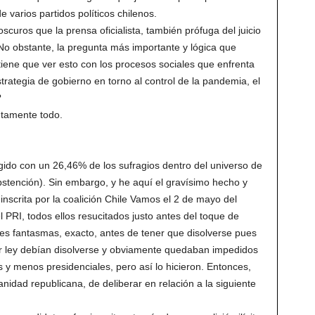
e varios partidos políticos chilenos.
scuros que la prensa oficialista, también prófuga del juicio
No obstante, la pregunta más importante y lógica que
iene que ver esto con los procesos sociales que enfrenta
strategia de gobierno en torno al control de la pandemia, el
?
utamente todo.
egido con un 26,46% de los sufragios dentro del universo de
abstención). Sin embargo, y he aquí el gravísimo hecho y
inscrita por la coalición Chile Vamos el 2 de mayo del
l PRI, todos ellos resucitados justo antes del toque de
tes fantasmas, exacto, antes de tener que disolverse pues
or ley debían disolverse y obviamente quedaban impedidos
 y menos presidenciales, pero así lo hicieron. Entonces,
nidad republicana, de deliberar en relación a la siguiente