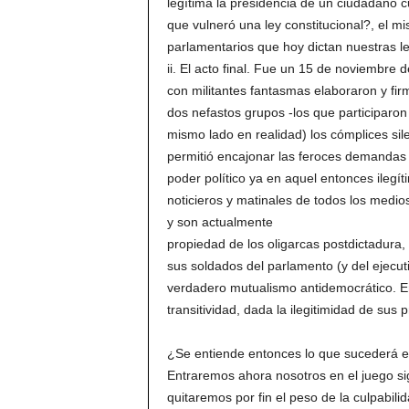
legítima la presidencia de un ciudadano cu
que vulneró una ley constitucional?, el 
parlamentarios que hoy dictan nuestras l
ii. El acto final. Fue un 15 de noviembre
con militantes fantasmas elaboraron y fi
dos nefastos grupos -los que participaron 
mismo lado en realidad) los cómplices sil
permitió encajonar las feroces demandas 
poder político ya en aquel entonces ilegí
noticieros y matinales de todos los medi
y son actualmente
propiedad de los oligarcas postdictadura, 
sus soldados del parlamento (y del ejecu
verdadero mutualismo antidemocrático. En 
transitividad, dada la ilegitimidad de sus
¿Se entiende entonces lo que sucederá e
Entraremos ahora nosotros en el juego sig
quitaremos por fin el peso de la culpabil