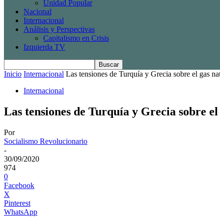
Unidad Popular
Nacional
Internacional
Análisis y Perspectivas
Capitalismo en Crisis
Izquierda TV
Inicio
Internacional
Las tensiones de Turquía y Grecia sobre el gas nat
Internacional
Las tensiones de Turquía y Grecia sobre el
Por
Socialismo Revolucionario
-
30/09/2020
974
0
Facebook
X
Pinterest
WhatsApp