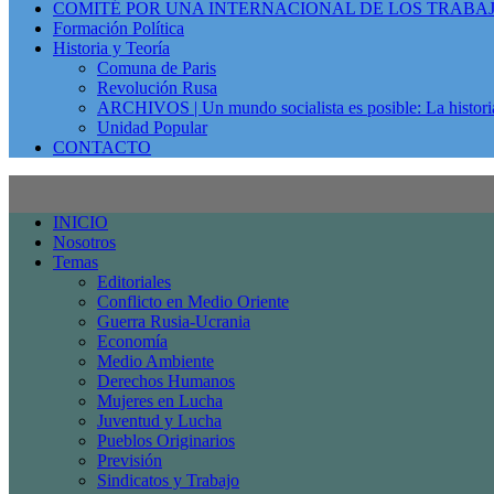
COMITÉ POR UNA INTERNACIONAL DE LOS TRABA
Formación Política
Historia y Teoría
Comuna de Paris
Revolución Rusa
ARCHIVOS | Un mundo socialista es posible: La histori
Unidad Popular
CONTACTO
INICIO
Nosotros
Temas
Editoriales
Conflicto en Medio Oriente
Guerra Rusia-Ucrania
Economía
Medio Ambiente
Derechos Humanos
Mujeres en Lucha
Juventud y Lucha
Pueblos Originarios
Previsión
Sindicatos y Trabajo