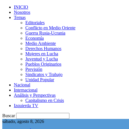
INICIO
Nosotros
Temas
Editoriales
Conflicto en Medio Oriente
Guerra Rusia-Ucrania
Economía
Medio Ambiente
Derechos Humanos
Mujeres en Lucha
Juventud y Lucha
Pueblos Originarios
Previsión
Sindicatos y Trabajo
Unidad Popular
Nacional
Internacional
Análisis y Perspectivas
Capitalismo en Crisis
Izquierda TV
Buscar
sábado, agosto 8, 2026