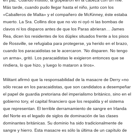
en paz. Cuando insistió, la golpearon en la cabeza con un rifle.
Más tarde, cuando pudo llegar hasta el niño, junto con los
«Caballeros de Malta» y el compañero de McKinney, éste estaba
muerto. La Sra. Collins dice que no vio ni oyó ni las bombas de
clavos ni los disparos antes de que los Paras abrieran… James
Rea, dicen los residentes de los dúplex situados frente a los pisos
de Rossville, se refugiaba para protegerse, ya herido en el brazo,
cuando los paracaidistas se le acercaron. ‘No disparen. No tengo
un arma», gritó. Los paracaidistas le exigieron entonces que se
rindiera, lo que hizo, y luego lo mataron a tiros».
Militant afirmó que la responsabilidad de la masacre de Derry «no
sólo recae en los paracaidistas, que son candidatos a desempeñar
el papel de guardia pretoriana del imperialismo británico, sino en el
gobierno tory, el capital financiero que los respalda y el sistema
que representan. El terrible derramamiento de sangre en Irlanda
del Norte es el legado de siglos de dominación de las clases
dominantes británicas. Su dominio ha sido tradicionalmente de
sangre y hierro. Esta masacre es sólo la última de un capítulo de