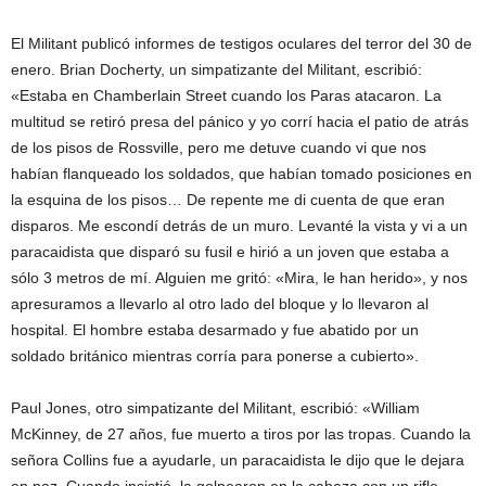
El Militant publicó informes de testigos oculares del terror del 30 de
enero. Brian Docherty, un simpatizante del Militant, escribió:
«Estaba en Chamberlain Street cuando los Paras atacaron. La
multitud se retiró presa del pánico y yo corrí hacia el patio de atrás
de los pisos de Rossville, pero me detuve cuando vi que nos
habían flanqueado los soldados, que habían tomado posiciones en
la esquina de los pisos… De repente me di cuenta de que eran
disparos. Me escondí detrás de un muro. Levanté la vista y vi a un
paracaidista que disparó su fusil e hirió a un joven que estaba a
sólo 3 metros de mí. Alguien me gritó: «Mira, le han herido», y nos
apresuramos a llevarlo al otro lado del bloque y lo llevaron al
hospital. El hombre estaba desarmado y fue abatido por un
soldado británico mientras corría para ponerse a cubierto».
Paul Jones, otro simpatizante del Militant, escribió: «William
McKinney, de 27 años, fue muerto a tiros por las tropas. Cuando la
señora Collins fue a ayudarle, un paracaidista le dijo que le dejara