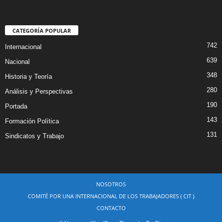
CATEGORÍA POPULAR
742
Internacional
639
Nacional
348
Historia y Teoría
280
Análisis y Perspectivas
190
Portada
143
Formación Política
131
Sindicatos y Trabajo
NOSOTROS
COMITÉ POR UNA INTERNACIONAL DE LOS TRABAJADORES ( CIT )
CONTACTO