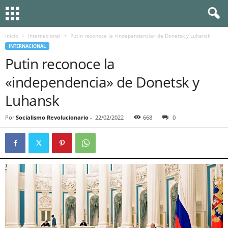
Inicio
Internacional
Putin reconoce la «independencia» de Donetsk y Luhansk
INTERNACIONAL
Putin reconoce la
«independencia» de Donetsk y
Luhansk
Por
Socialismo Revolucionario
-
22/02/2022
668
0