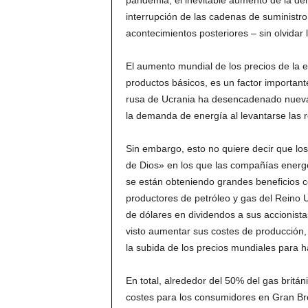
pandemia, el inevitable aumento de la d
interrupción de las cadenas de suministr
acontecimientos posteriores – sin olvidar 
El aumento mundial de los precios de la e
productos básicos, es un factor important
rusa de Ucrania ha desencadenado nueva
la demanda de energía al levantarse las r
Sin embargo, esto no quiere decir que l
de Dios» en los que las compañías energ
se están obteniendo grandes beneficios c
productores de petróleo y gas del Reino 
de dólares en dividendos a sus accionista
visto aumentar sus costes de producción,
la subida de los precios mundiales para h
En total, alrededor del 50% del gas britá
costes para los consumidores en Gran B