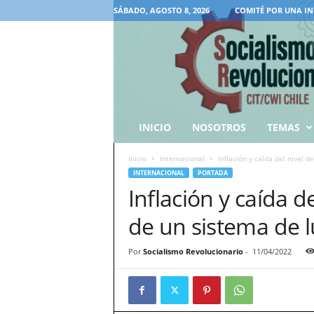
SÁBADO, AGOSTO 8, 2026
COMITÉ POR UNA IN
INICIO
NOSOTROS
TEMAS
Inicio
Internacional
Inflación y caída del nivel d
INTERNACIONAL
PORTADA
Inflación y caída d
de un sistema de lu
Por
Socialismo Revolucionario
-
11/04/2022