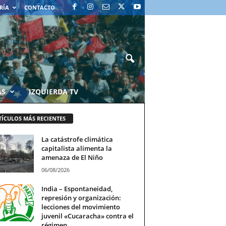
RÍA
CONTACTO
AS
IZQUIERDA TV
TÍCULOS MÁS RECIENTES
La catástrofe climática
capitalista alimenta la
amenaza de El Niño
06/08/2026
India – Espontaneidad,
represión y organización:
lecciones del movimiento
juvenil «Cucaracha» contra el
régimen...