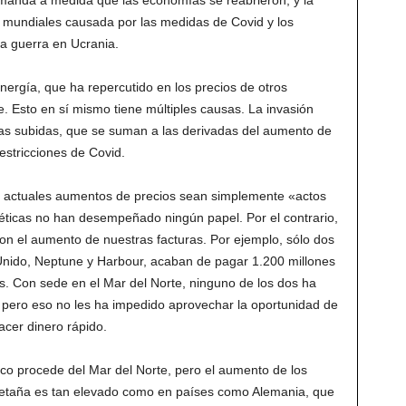
emanda a medida que las economías se reabrieron, y la
o mundiales causada por las medidas de Covid y los
la guerra en Ucrania.
nergía, que ha repercutido en los precios de otros
e. Esto en sí mismo tiene múltiples causas. La invasión
s subidas, que se suman a las derivadas del aumento de
estricciones de Covid.
os actuales aumentos de precios sean simplemente «actos
éticas no han desempeñado ningún papel. Por el contrario,
on el aumento de nuestras facturas. Por ejemplo, sólo dos
Unido, Neptune y Harbour, acaban de pagar 1.200 millones
s. Con sede en el Mar del Norte, ninguno de los dos ha
 pero eso no les ha impedido aprovechar la oportunidad de
acer dinero rápido.
nico procede del Mar del Norte, pero el aumento de los
retaña es tan elevado como en países como Alemania, que