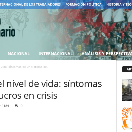
TERNACIONAL DE LOS TRABAJADORES
FORMACIÓN POLÍTICA
HISTORIA Y TEO
NACIONAL
INTERNACIONAL
ANÁLISIS Y PERSPECTIV
e vida: síntomas de un sistema de...
AR
el nivel de vida: síntomas
cros en crisis
1184
0