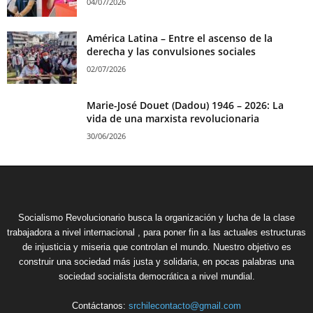
04/07/2026
América Latina – Entre el ascenso de la
derecha y las convulsiones sociales
02/07/2026
Marie-José Douet (Dadou) 1946 – 2026: La
vida de una marxista revolucionaria
30/06/2026
Socialismo Revolucionario busca la organización y lucha de la clase
trabajadora a nivel internacional , para poner fin a las actuales estructuras
de injusticia y miseria que controlan el mundo. Nuestro objetivo es
construir una sociedad más justa y solidaria, en pocas palabras una
sociedad socialista democrática a nivel mundial.
Contáctanos:
srchilecontacto@gmail.com