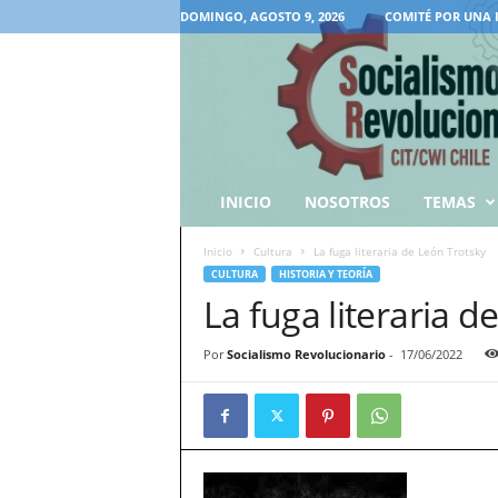
DOMINGO, AGOSTO 9, 2026
COMITÉ POR UNA 
INICIO
NOSOTROS
TEMAS
Inicio
Cultura
La fuga literaria de León Trotsky
CULTURA
HISTORIA Y TEORÍA
La fuga literaria d
Por
Socialismo Revolucionario
-
17/06/2022