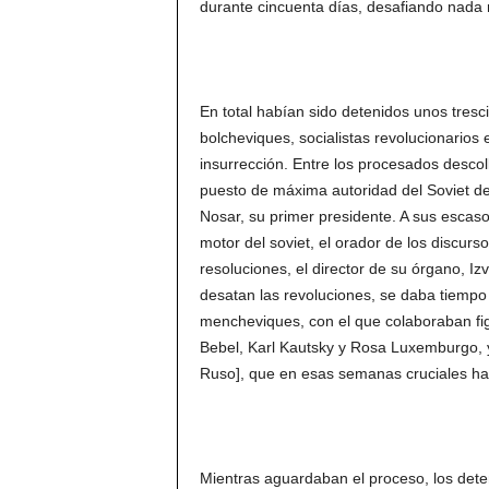
durante cincuenta días, desafiando nada 
En total habían sido detenidos unos tresc
bolcheviques, socialistas revolucionarios
insurrección. Entre los procesados descol
puesto de máxima autoridad del Soviet d
Nosar, su primer presidente. A sus escasos
motor del soviet, el orador de los discurso
resoluciones, el director de su órgano, Iz
desatan las revoluciones, se daba tiempo t
mencheviques, con el que colaboraban fig
Bebel, Karl Kautsky y Rosa Luxemburgo, y 
Ruso], que en esas semanas cruciales ha
Mientras aguardaban el proceso, los deten