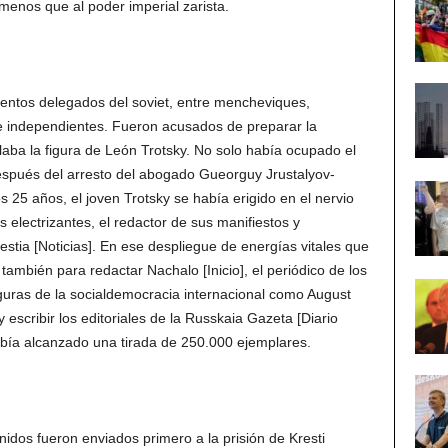
menos que al poder imperial zarista.
ientos delegados del soviet, entre mencheviques,
 e independientes. Fueron acusados de preparar la
laba la figura de León Trotsky. No solo había ocupado el
espués del arresto del abogado Gueorguy Jrustalyov-
 25 años, el joven Trotsky se había erigido en el nervio
s electrizantes, el redactor de sus manifiestos y
vestia [Noticias]. En ese despliegue de energías vitales que
ambién para redactar Nachalo [Inicio], el periódico de los
uras de la socialdemocracia internacional como August
escribir los editoriales de la Russkaia Gazeta [Diario
bía alcanzado una tirada de 250.000 ejemplares.
idos fueron enviados primero a la prisión de Kresti