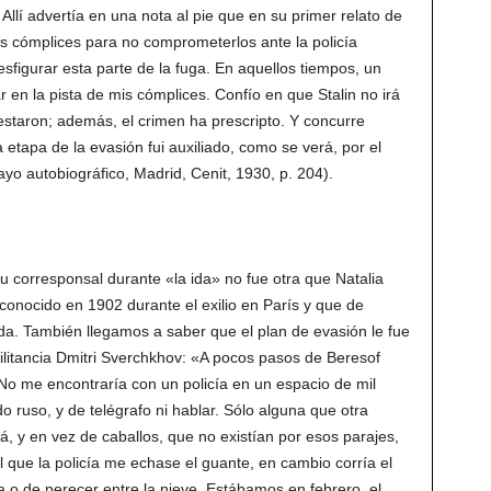
Allí advertía en una nota al pie que en su primer relato de
s cómplices para no comprometerlos ante la policía
sfigurar esta parte de la fuga. En aquellos tiempos, un
Zar en la pista de mis cómplices. Confío en que Stalin no irá
estaron; además, el crimen ha prescripto. Y concurre
etapa de la evasión fui auxiliado, como se verá, por el
ayo autobiográfico, Madrid, Cenit, 1930, p. 204).
corresponsal durante «la ida» no fue otra que Natalia
conocido en 1902 durante el exilio en París y que de
a. También llegamos a saber que el plan de evasión le fue
litancia Dmitri Sverchkhov: «A pocos pasos de Beresof
No me encontraría con un policía en un espacio de mil
o ruso, y de telégrafo ni hablar. Sólo alguna que otra
á, y en vez de caballos, que no existían por esos parajes,
l que la policía me echase el guante, en cambio corría el
 o de perecer entre la nieve. Estábamos en febrero, el