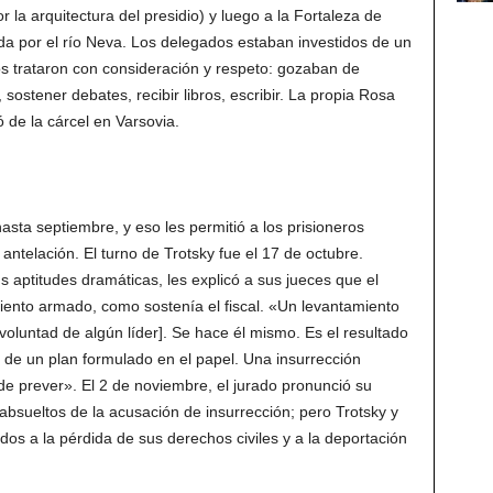
la arquitectura del presidio) y luego a la Fortaleza de
da por el río Neva. Los delegados estaban investidos de un
os trataron con consideración y respeto: gozaban de
, sostener debates, recibir libros, escribir. La propia Rosa
 de la cárcel en Varsovia.
 hasta septiembre, y eso les permitió a los prisioneros
ntelación. El turno de Trotsky fue el 17 de octubre.
s aptitudes dramáticas, les explicó a sus jueces que el
ento armado, como sostenía el fiscal. «Un levantamiento
oluntad de algún líder]. Se hace él mismo. Es el resultado
o de un plan formulado en el papel. Una insurrección
e prever». El 2 de noviembre, el jurado pronunció su
 absueltos de la acusación de insurrección; pero Trotsky y
os a la pérdida de sus derechos civiles y a la deportación