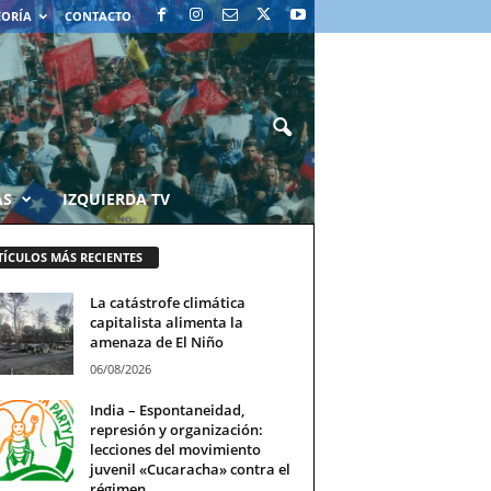
EORÍA
CONTACTO
AS
IZQUIERDA TV
TÍCULOS MÁS RECIENTES
La catástrofe climática
capitalista alimenta la
amenaza de El Niño
06/08/2026
India – Espontaneidad,
represión y organización:
lecciones del movimiento
juvenil «Cucaracha» contra el
régimen...