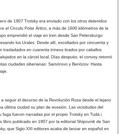
enero de 1907 Trotsky era enviado con los otros detenidos
 el Círculo Polar Ártico, a más de 1600 kilómetros de la
rupo emprendió el viaje en tren desde San Petersburgo
vesando los Urales. Desde allí, escoltados por cincuenta y
n trasladados en cuarenta trineos tirados por caballos
alojados en la cárcel local. Días después, el convoy retomó
ntas ciudades siberianas: Samórovo y Beriózov. Hasta
iaje.
a seguir el decurso de la Revolución Rusa desde el lejano
sa última ciudad su plan de evasión. Las vicisitudes del
u fuga fueron narradas por el propio Trotsky en Tudá i
o libro publicado en 1907 por la editorial Shipovnik de San
ky, que Siglo XXI editores acaba de lanzar en español en