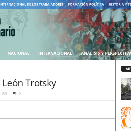
INTERNACIONAL DE LOS TRABAJADORES
FORMACIÓN POLÍTICA
HISTORIA Y T
NACIONAL
INTERNACIONAL
ANÁLISIS Y PERSPECTIV
AR
e León Trotsky
865
0