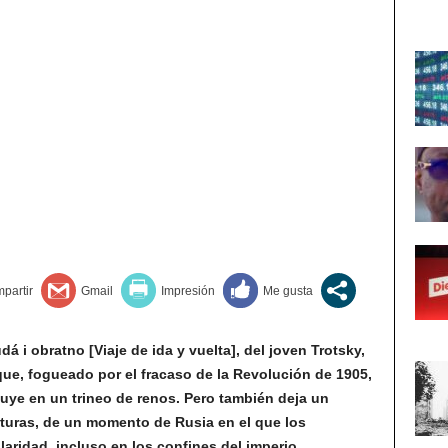
á i obratno [Viaje de ida y vuelta], del joven Trotsky,
que, fogueado por el fracaso de la Revolución de 1905,
uye en un trineo de renos. Pero también deja un
nturas, de un momento de Rusia en el que los
aridad, incluso en los confines del imperio.