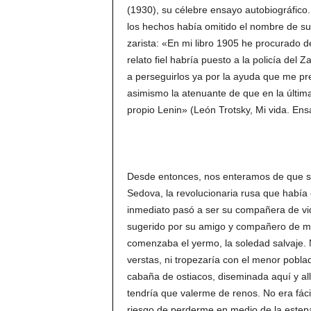
(1930), su célebre ensayo autobiográfico. 
los hechos había omitido el nombre de su
zarista: «En mi libro 1905 he procurado de
relato fiel habría puesto a la policía del 
a perseguirlos ya por la ayuda que me pr
asimismo la atenuante de que en la última 
propio Lenin» (León Trotsky, Mi vida. Ens
Desde entonces, nos enteramos de que su 
Sedova, la revolucionaria rusa que había 
inmediato pasó a ser su compañera de vid
sugerido por su amigo y compañero de mi
comenzaba el yermo, la soledad salvaje. 
verstas, ni tropezaría con el menor poblad
cabaña de ostiacos, diseminada aquí y all
tendría que valerme de renos. No era fáci
riesgo de perderme en medio de la estepa