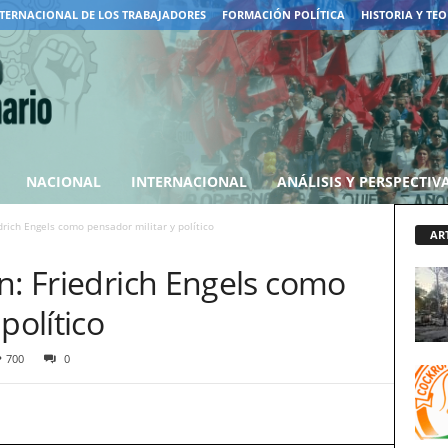
TERNACIONAL DE LOS TRABAJADORES
FORMACIÓN POLÍTICA
HISTORIA Y TEO
NACIONAL
INTERNACIONAL
ANÁLISIS Y PERSPECTIV
drich Engels como pensador militar y político
AR
n: Friedrich Engels como
político
700
0