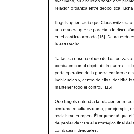
avecinaba, su discusión sobre este probl
relación orgánica entre geopolítica, lucha
Engels, quien creía que Clausewitz era una
una manera que se parecía a la discusión 
en el conflicto armado [15]. De acuerdo c
la estrategia:
“la táctica enseña el uso de las fuerzas a
combates con el objeto de la guerra… el es
parte operativa de la guerra conforme a 
individuales y, dentro de ellas, decidirá
mantener todo el control.” [16]
Que Engels entendía la relación entre estr
similares resulta evidente, por ejemplo, en
socialismo europeo. Él argumentó que el “
de perder de vista el estratégico final de
combates individuales: