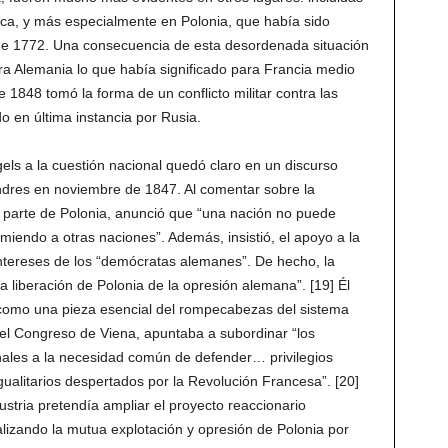
arca, y más especialmente en Polonia, que había sido
esde 1772. Una consecuencia de esta desordenada situación
ara Alemania lo que había significado para Francia medio
e 1848 tomó la forma de un conflicto militar contra las
o en última instancia por Rusia.
els a la cuestión nacional quedó claro en un discurso
ndres en noviembre de 1847. Al comentar sobre la
e parte de Polonia, anunció que “una nación no puede
miendo a otras naciones”. Además, insistió, el apoyo a la
intereses de los “demócratas alemanes”. De hecho, la
la liberación de Polonia de la opresión alemana”. [19] Él
 como una pieza esencial del rompecabezas del sistema
 el Congreso de Viena, apuntaba a subordinar “los
ionales a la necesidad común de defender… privilegios
gualitarios despertados por la Revolución Francesa”. [20]
ustria pretendía ampliar el proyecto reaccionario
lizando la mutua explotación y opresión de Polonia por