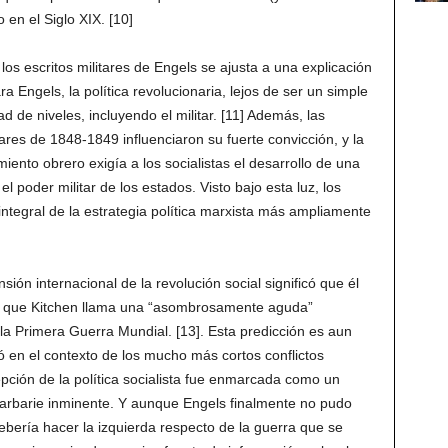
 en el Siglo XIX. [10]
los escritos militares de Engels se ajusta a una explicación
ara Engels, la política revolucionaria, lejos de ser un simple
 de niveles, incluyendo el militar. [11] Además, las
tares de 1848-1849 influenciaron su fuerte convicción, y la
miento obrero exigía a los socialistas el desarrollo de una
el poder militar de los estados. Visto bajo esta luz, los
integral de la estrategia política marxista más ampliamente
ión internacional de la revolución social significó que él
lo que Kitchen llama una “asombrosamente aguda”
la Primera Guerra Mundial. [13]. Esta predicción es aun
ó en el contexto de los mucho más cortos conflictos
ción de la política socialista fue enmarcada como un
 barbarie inminente. Y aunque Engels finalmente no pudo
ería hacer la izquierda respecto de la guerra que se