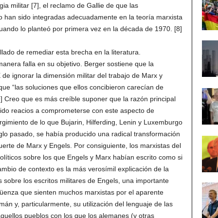
egia militar [7], el reclamo de Gallie de que las
no han sido integradas adecuadamente en la teoría marxista
cuando lo planteó por primera vez en la década de 1970. [8]
llado de remediar esta brecha en la literatura.
nera falla en su objetivo. Berger sostiene que la
 de ignorar la dimensión militar del trabajo de Marx y
ue “las soluciones que ellos concibieron carecían de
.[9] Creo que es más creíble suponer que la razón principal
 sido reacios a comprometerse con este aspecto de
rgimiento de lo que Bujarin, Hilferding, Lenin y Luxemburgo
siglo pasado, se había producido una radical transformación
erte de Marx y Engels. Por consiguiente, los marxistas del
políticos sobre los que Engels y Marx habían escrito como si
cambio de contexto es la más verosímil explicación de la
 sobre los escritos militares de Engels, una importante
üenza que sienten muchos marxistas por el aparente
án y, particularmente, su utilización del lenguaje de las
 aquellos pueblos con los que los alemanes (y otras