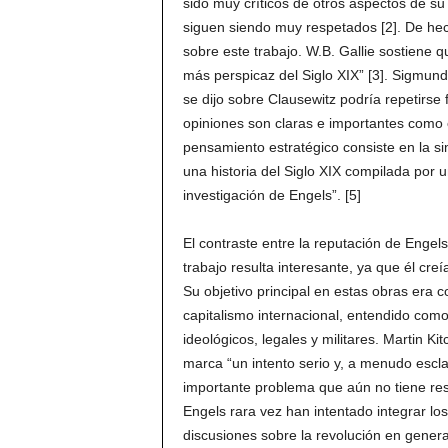
sido muy críticos de otros aspectos de su
siguen siendo muy respetados [2]. De hech
sobre este trabajo. W.B. Gallie sostiene q
más perspicaz del Siglo XIX” [3]. Sigmu
se dijo sobre Clausewitz podría repetirse 
opiniones son claras e importantes como 
pensamiento estratégico consiste en la s
una historia del Siglo XIX compilada por u
investigación de Engels”. [5]
El contraste entre la reputación de Enge
trabajo resulta interesante, ya que él creí
Su objetivo principal en estas obras era 
capitalismo internacional, entendido como
ideológicos, legales y militares. Martin 
marca “un intento serio y, a menudo esclar
importante problema que aún no tiene res
Engels rara vez han intentado integrar los
discusiones sobre la revolución en gener