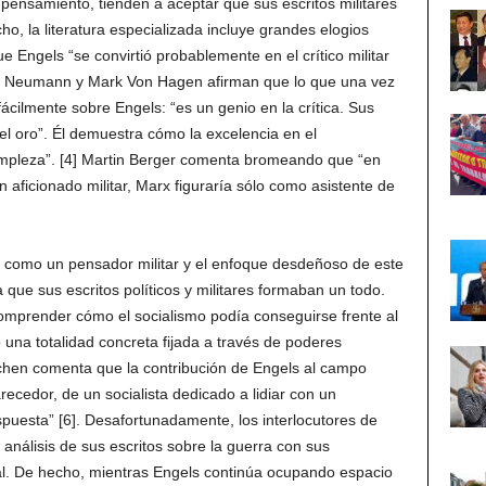
 pensamiento, tienden a aceptar que sus escritos militares
o, la literatura especializada incluye grandes elogios
ue Engels “se convirtió probablemente en el crítico militar
nd Neumann y Mark Von Hagen afirman que lo que una vez
fácilmente sobre Engels: “es un genio en la crítica. Sus
el oro”. Él demuestra cómo la excelencia en el
impleza”. [4] Martin Berger comenta bromeando que “en
n aficionado militar, Marx figuraría sólo como asistente de
ls como un pensador militar y el enfoque desdeñoso de este
a que sus escritos políticos y militares formaban un todo.
comprender cómo el socialismo podía conseguirse frente al
 una totalidad concreta fijada a través de poderes
Kitchen comenta que la contribución de Engels al campo
ecedor, de un socialista dedicado a lidiar con un
puesta” [6]. Desafortunadamente, los interlocutores de
 análisis de sus escritos sobre la guerra con sus
al. De hecho, mientras Engels continúa ocupando espacio