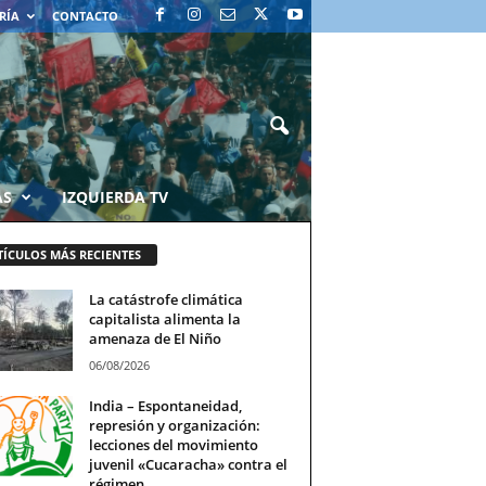
RÍA
CONTACTO
AS
IZQUIERDA TV
TÍCULOS MÁS RECIENTES
La catástrofe climática
capitalista alimenta la
amenaza de El Niño
06/08/2026
India – Espontaneidad,
represión y organización:
lecciones del movimiento
juvenil «Cucaracha» contra el
régimen...