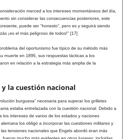
s consideración merced a los intereses momentáneos del día,
mento sin considerar las consecuencias posteriores, este
l presente, puede ser “honesto”, pero es y seguirá siendo
ás ¡es el más peligroso de todos!” [17]
problema del oportunismo fue típico de su método más
u muerte en 1895, sus respuestas tácticas a los
caron en relación a la estrategia más amplia de la
 y la cuestión nacional
olución burguesa” necesaria para superar los grilletes
emania estaba entrelazada con la cuestión nacional. Debido a
 los intereses de varios de los estados y naciones
lemana los obligó a incorporar las cuestiones militares y
Si las tensiones nacionales que Engels abordó eran más
ia, fueron mucho más evidentes en otros lugares: incluidas