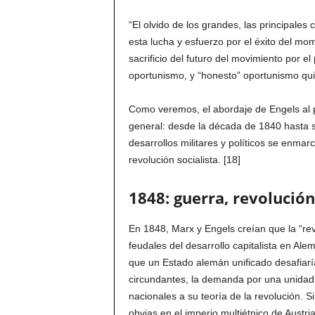
“El olvido de los grandes, las principale
esta lucha y esfuerzo por el éxito del mo
sacrificio del futuro del movimiento por e
oportunismo, y “honesto” oportunismo quiz
Como veremos, el abordaje de Engels al 
general: desde la década de 1840 hasta s
desarrollos militares y políticos se enmar
revolución socialista. [18]
1848: guerra, revolución
En 1848, Marx y Engels creían que la “rev
feudales del desarrollo capitalista en Al
que un Estado alemán unificado desafiaría
circundantes, la demanda por una unidad a
nacionales a su teoría de la revolución. 
obvias en el imperio multiétnico de Austr