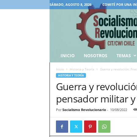
SÁBADO, AGOSTO 8, 2026
COMITÉ POR UNA IN
INICIO
NOSOTROS
TEMAS
Inicio
Historia y Teoría
Guerra y revolución: Frie
HISTORIA Y TEORÍA
Guerra y revolució
pensador militar y 
Por
Socialismo Revolucionario
-
10/08/2022