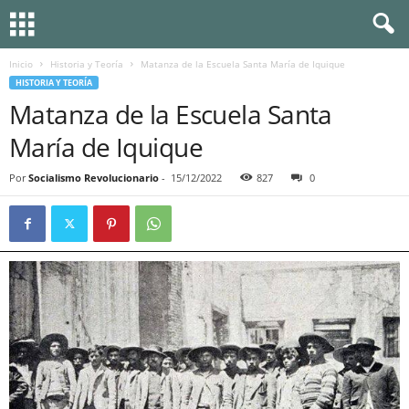
Inicio
Historia y Teoría
Matanza de la Escuela Santa María de Iquique
HISTORIA Y TEORÍA
Matanza de la Escuela Santa
María de Iquique
Por
Socialismo Revolucionario
-
15/12/2022
827
0