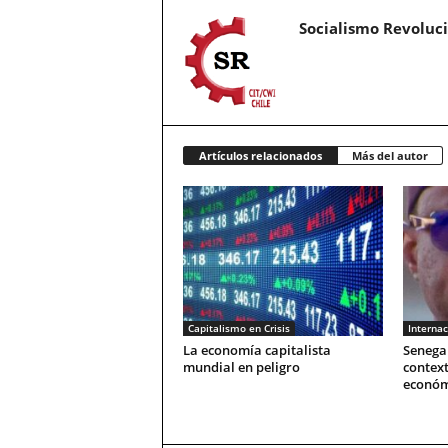
Socialismo Revoluc
Artículos relacionados
Más del autor
Capitalismo en Crisis
Internac
La economía capitalista
Senegal
mundial en peligro
context
económ