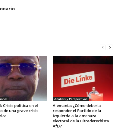
ionario
ional
Análisis y Perspectivas
: Crisis política en el
Alemania: ¿Cómo debería
o de una grave crisis
responder el Partido de la
ica
Izquierda a la amenaza
electoral de la ultraderechista
AfD?