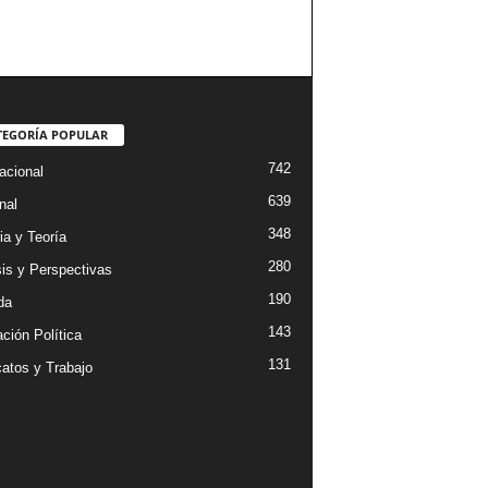
TEGORÍA POPULAR
742
acional
639
nal
348
ia y Teoría
280
sis y Perspectivas
190
da
143
ción Política
131
catos y Trabajo