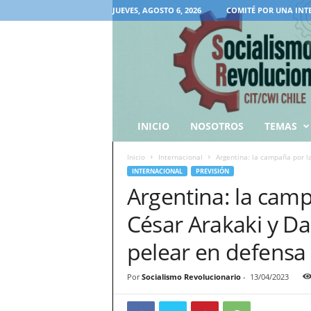
JUEVES, AGOSTO 6, 2026
COMITÉ POR UNA INT
INICIO
NOSOTROS
TEMAS
Inicio
Internacional
Argentina: la campaña por la
INTERNACIONAL
PREVISIÓN
Argentina: la camp
César Arakaki y D
pelear en defensa
Por
Socialismo Revolucionario
-
13/04/2023