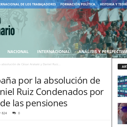
ERNACIONAL DE LOS TRABAJADORES
FORMACIÓN POLÍTICA
HISTORIA Y TEOR
NACIONAL
INTERNACIONAL
ANÁLISIS Y PERSPECTIV
 absolución de César Arakaki y Daniel Ruiz...
AR
aña por la absolución de
aniel Ruiz Condenados por
 de las pensiones
824
0