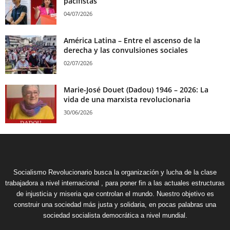
pacifistas
04/07/2026
América Latina – Entre el ascenso de la
derecha y las convulsiones sociales
02/07/2026
Marie-José Douet (Dadou) 1946 – 2026: La
vida de una marxista revolucionaria
30/06/2026
Socialismo Revolucionario busca la organización y lucha de la clase
trabajadora a nivel internacional , para poner fin a las actuales estructuras
de injusticia y miseria que controlan el mundo. Nuestro objetivo es
construir una sociedad más justa y solidaria, en pocas palabras una
sociedad socialista democrática a nivel mundial.