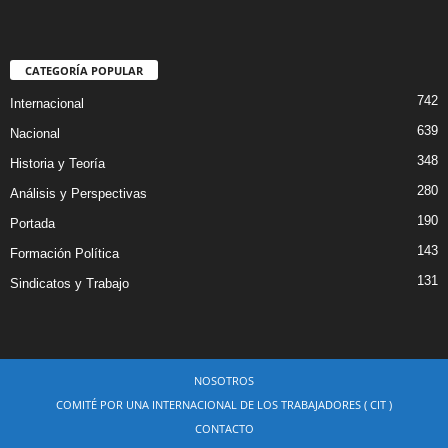
CATEGORÍA POPULAR
742
Internacional
639
Nacional
348
Historia y Teoría
280
Análisis y Perspectivas
190
Portada
143
Formación Política
131
Sindicatos y Trabajo
NOSOTROS
COMITÉ POR UNA INTERNACIONAL DE LOS TRABAJADORES ( CIT )
CONTACTO