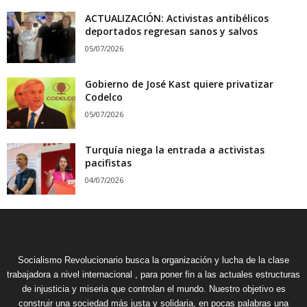
ACTUALIZACIÓN: Activistas antibélicos
deportados regresan sanos y salvos
05/07/2026
Gobierno de José Kast quiere privatizar
Codelco
05/07/2026
Turquía niega la entrada a activistas
pacifistas
04/07/2026
Socialismo Revolucionario busca la organización y lucha de la clase
trabajadora a nivel internacional , para poner fin a las actuales estructuras
de injusticia y miseria que controlan el mundo. Nuestro objetivo es
construir una sociedad más justa y solidaria, en pocas palabras una