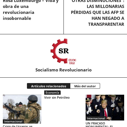
Rosa Luxemburgo – Vida y
“OTRAS DISMINUCIONES”:
obra de una
LAS MILLONARIAS
revolucionaria
PÉRDIDAS QUE LAS AFP SE
insobornable
HAN NEGADO A
TRANSPARENTAR
Socialismo Revolucionario
Artículos relacionados
Más del autor
Economía
Vivir sin Petróleo
Internacional
Internacional
UN FRACASO
Crisis de Ucrania: se
MONUMENTAL: EL