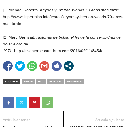
[1] Michael Roberts.
Keynes y Bretton Woods 70 años más tarde
.
http://www.sinpermiso.info/textos/keynes-y-bretton-woods-70-anos-
mas-tarde
[2] Marc Garrisait.
Historias de bolsa: el fin de la convertibidiad de
dólar a oro de
1971.
http://investorsconundrum.com/2016/09/11/8454/
ETIQUETAS
DÓLAR
EEUU
PETROLEO
VENEZUELA
Artículo anterior
Artículo siguiente