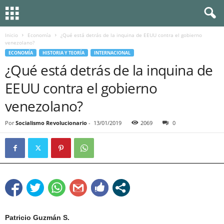
Inicio
Economía
¿Qué está detrás de la inquina de EEUU contra el gobierno
venezolano?
ECONOMÍA
HISTORIA Y TEORÍA
INTERNACIONAL
¿Qué está detrás de la inquina de
EEUU contra el gobierno
venezolano?
Por
Socialismo Revolucionario
-
13/01/2019
2069
0
Patricio Guzmán S.