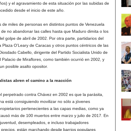
os) y el agravamiento de esta situación por las subidas de
edido desde el inicio de este año.
s de miles de personas en distintos puntos de Venezuela
de no abandonar las calles hasta que Maduro dimita o los
el golpe de abril de 2002. Por otra parte, partidarios del
 Plaza O’Leary de Caracas y otros puntos céntricos de las
osdado Cabello, dirigente del Partido Socialista Unido de
 Palacio de Miraflores, como también ocurrió en 2002, y
n posible asalto opositor.
listas abren el camino a la reacción
 el perpetrado contra Chávez en 2002 es que la parásita,
na está consiguiendo movilizar no sólo a jóvenes
propietarios pertenecientes a las capas medias, como ya
 causó más de 100 muertos entre marzo y julio de 2017. En
a juventud, desempleados, e incluso trabajadores
e precios, están marchando desde barrios populares