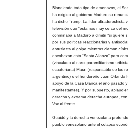
Blandiendo todo tipo de amenazas, el Sec
ha exigido al gobierno Maduro su renunci
ha dicho Trump. La líder ultraderechist
televisión que “estamos muy cerca del m
conminaba a Maduro a dimitir “si quiere 
por sus políticas reaccionarias y antisoc
entusiasta al golpe mientras claman cíni
encabezan esta “Santa Alianza” para com
(vinculado al narcoparamilitarismo uribist
ecuatoriana) Macri (responsable de los re
argentino) o el hondureño Juan Orlando H
apoyo de la Casa Blanca el año pasado y
manifestantes). Y por supuesto, aplaudien
derecha y extrema derecha europea, con P
Vox al frente.
Guaidó y la derecha venezolana pretenden
pueblo venezolano ante el colapso económic