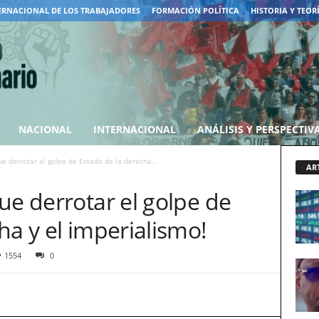
ERNACIONAL DE LOS TRABAJADORES
FORMACIÓN POLÍTICA
HISTORIA Y TEOR
NACIONAL
INTERNACIONAL
ANÁLISIS Y PERSPECTIV
e derrotar el golpe de Estado de la derecha...
AR
ue derrotar el golpe de
ha y el imperialismo!
1554
0