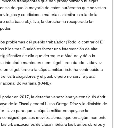
tra muchos trabajadores que han protagonizado huelgas
dencia de que la mayoría de estos burócratas que se visten
privilegios y condiciones materiales similares a la de la
re esta base objetiva, la derecha ha recuperado la
 poder.
los problemas del pueblo trabajador ¡Todo lo contrario! El
os hilos tras Guaidó es forzar una intervención de alta
 significativo de ella que derroque a Maduro y dé a la
ha intentado mantenerse en el gobierno dando cada vez
n el gobierno a la cúpula militar. Esto ha contribuido a
tre los trabajadores y el pueblo pero no servirá para
 nacional Bolivariana (FANB)
l poder en 2017, la derecha venezolana ya consiguió abrir
poyo de la Fiscal general Luisa Ortega Díaz y la dimisión de
tor clave para que la cúpula militar no apoyase la
no consiguió que sus movilizaciones, que en algún momento
as urbanizaciones de clase media a los barrios obreros y