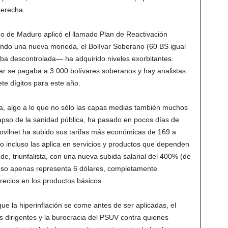
derecha.
o de Maduro aplicó el llamado Plan de Reactivación
endo una nueva moneda, el Bolívar Soberano (60 BS igual
taba descontrolada— ha adquirido niveles exorbitantes.
dólar se pagaba a 3.000 bolívares soberanos y hay analistas
ete dígitos para este año.
da, algo a lo que no sólo las capas medias también muchos
lapso de la sanidad pública, ha pasado en pocos días de
ovilnet ha subido sus tarifas más económicas de 169 a
o incluso las aplica en servicios y productos que dependen
e, triunfalista, con una nueva subida salarial del 400% (de
eso apenas representa 6 dólares, completamente
precios en los productos básicos.
e la hiperinflación se come antes de ser aplicadas, el
los dirigentes y la burocracia del PSUV contra quienes