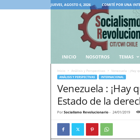
JUEVES, AGOSTO 6, 2026
COMITÉ POR UNA INT
INICIO
NOSOTROS
TEMAS
Inicio
Análisis y Perspectivas
Venezuela : ¡Hay qu
ANÁLISIS Y PERSPECTIVAS
INTERNACIONAL
Venezuela : ¡Hay q
Estado de la derec
Por
Socialismo Revolucionario
-
24/01/2019