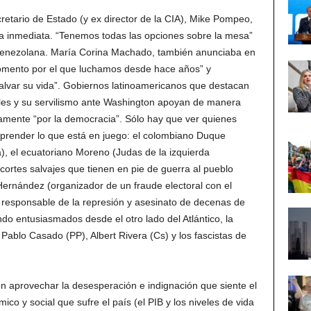
retario de Estado (y ex director de la CIA), Mike Pompeo,
a inmediata. “Tenemos todas las opciones sobre la mesa”
a venezolana. María Corina Machado, también anunciaba en
omento por el que luchamos desde hace años” y
salvar su vida”. Gobiernos latinoamericanos que destacan
iales y su servilismo ante Washington apoyan de manera
camente “por la democracia”. Sólo hay que ver quienes
prender lo que está en juego: el colombiano Duque
a), el ecuatoriano Moreno (Judas de la izquierda
cortes salvajes que tienen en pie de guerra al pueblo
ernández (organizador de un fraude electoral con el
 responsable de la represión y asesinato de decenas de
do entusiasmados desde el otro lado del Atlántico, la
ablo Casado (PP), Albert Rivera (Cs) y los fascistas de
 aprovechar la desesperación e indignación que siente el
o y social que sufre el país (el PIB y los niveles de vida