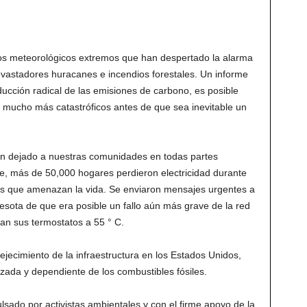
nos meteorológicos extremos que han despertado la alarma
evastadores huracanes e incendios forestales. Un informe
ucción radical de las emisiones de carbono, es posible
mucho más catastróficos antes de que sea inevitable un
 han dejado a nuestras comunidades en todas partes
te, más de 50,000 hogares perdieron electricidad durante
as que amenazan la vida. Se enviaron mensajes urgentes a
esota de que era posible un fallo aún más grave de la red
ran sus termostatos a 55 ° C.
ejecimiento de la infraestructura en los Estados Unidos,
ada y dependiente de los combustibles fósiles.
sado por activistas ambientales y con el firme apoyo de la