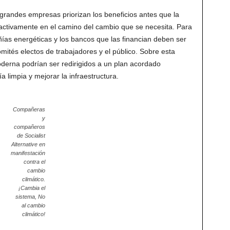
s grandes empresas priorizan los beneficios antes que la
 activamente en el camino del cambio que se necesita. Para
as energéticas y los bancos que las financian deben ser
omités electos de trabajadores y el público. Sobre esta
oderna podrían ser redirigidos a un plan acordado
 limpia y mejorar la infraestructura.
Compañeras
y
compañeros
de Socialist
Alternative en
manifestación
contra el
cambio
climático.
¡Cambia el
sistema, No
al cambio
climático!