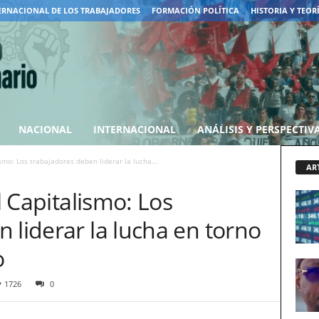
ERNACIONAL DE LOS TRABAJADORES
FORMACIÓN POLÍTICA
HISTORIA Y TEOR
NACIONAL
INTERNACIONAL
ANÁLISIS Y PERSPECTIV
ismo: Los trabajadores deben liderar la lucha...
AR
el Capitalismo: Los
 liderar la lucha en torno
o
1726
0