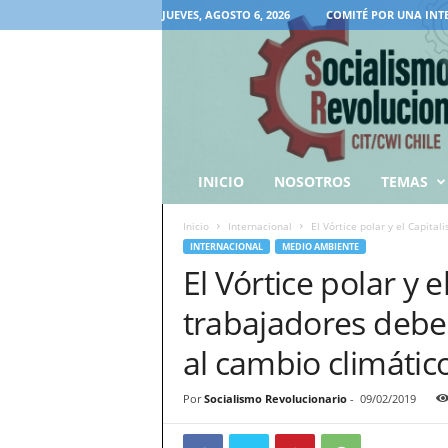
JUEVES, AGOSTO 6, 2026
COMITÉ POR UNA INT
INICIO
NOSOTROS
TEMAS
Inicio
Internacional
El Vórtice polar y el Capital
INTERNACIONAL
MEDIO AMBIENTE
El Vórtice polar y 
trabajadores deben
al cambio climátic
Por
Socialismo Revolucionario
-
09/02/2019