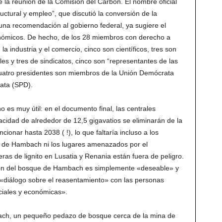
ue la reunión de la Comisión del Carbón. El nombre oficial
uctural y empleo”, que discutió la conversión de la
na recomendación al gobierno federal, ya sugiere el
nómicos. De hecho, de los 28 miembros con derecho a
la industria y el comercio, cinco son científicos, tres son
s y tres de sindicatos, cinco son “representantes de las
s cuatro presidentes son miembros de la Unión Demócrata
rata (SPD).
es muy útil: en el documento final, las centrales
pacidad de alrededor de 12,5 gigavatios se eliminarán de la
cionar hasta 2038 ( !), lo que faltaría incluso a los
que de Hambach ni los lugares amenazados por el
as de lignito en Lusatia y Renania están fuera de peligro.
ión del bosque de Hambach es simplemente «deseable» y
 «diálogo sobre el reasentamiento» con las personas
ociales y económicas».
ach, un pequeño pedazo de bosque cerca de la mina de