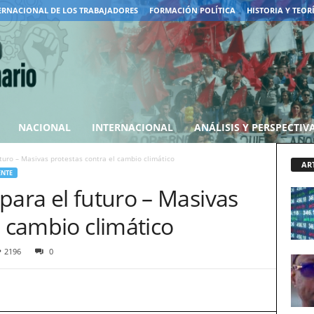
ERNACIONAL DE LOS TRABAJADORES
FORMACIÓN POLÍTICA
HISTORIA Y TEOR
NACIONAL
INTERNACIONAL
ANÁLISIS Y PERSPECTIV
turo – Masivas protestas contra el cambio climático
AR
ENTE
para el futuro – Masivas
l cambio climático
2196
0