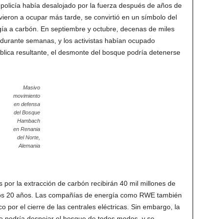
a policía había desalojado por la fuerza después de años de
lvieron a ocupar más tarde, se convirtió en un símbolo del
ía a carbón. En septiembre y octubre, decenas de miles
 durante semanas, y los activistas habían ocupado
blica resultante, el desmonte del bosque podría detenerse
Masivo
movimiento
en defensa
del Bosque
Hambach
en Renania
del Norte,
Alemania
 por la extracción de carbón recibirán 40 mil millones de
imos 20 años. Las compañías de energía como RWE también
por el cierre de las centrales eléctricas. Sin embargo, la
 podría despejar el bosque de todos modos, y se