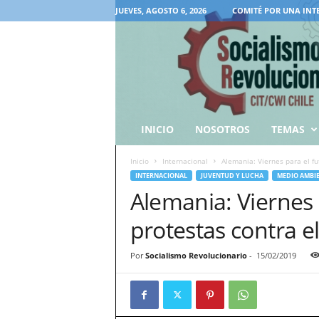
JUEVES, AGOSTO 6, 2026
COMITÉ POR UNA INT
INICIO
NOSOTROS
TEMAS
Inicio
Internacional
Alemania: Viernes para el fu
INTERNACIONAL
JUVENTUD Y LUCHA
MEDIO AMBI
Alemania: Viernes 
protestas contra e
Por
Socialismo Revolucionario
-
15/02/2019