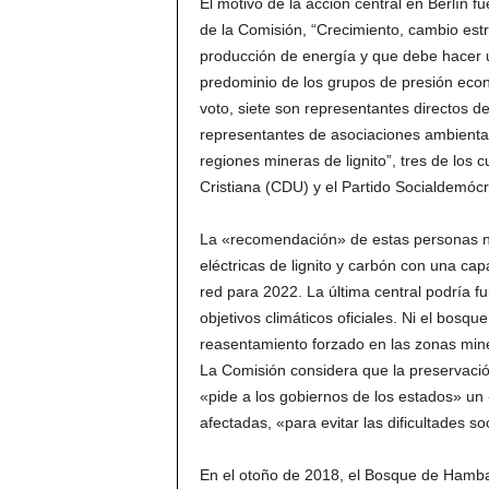
El motivo de la acción central en Berlín f
de la Comisión, “Crecimiento, cambio estr
producción de energía y que debe hacer u
predominio de los grupos de presión eco
voto, siete son representantes directos de 
representantes de asociaciones ambientale
regiones mineras de lignito”, tres de lo
Cristiana (CDU) y el Partido Socialdemóc
La «recomendación» de estas personas no 
eléctricas de lignito y carbón con una ca
red para 2022. La última central podría fun
objetivos climáticos oficiales. Ni el bos
reasentamiento forzado en las zonas miner
La Comisión considera que la preservac
«pide a los gobiernos de los estados» un
afectadas, «para evitar las dificultades s
En el otoño de 2018, el Bosque de Hamb