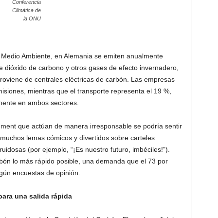
Conferencia
Climática de
la ONU
de Medio Ambiente, en Alemania se emiten anualmente
e dióxido de carbono y otros gases de efecto invernadero,
roviene de centrales eléctricas de carbón. Las empresas
misiones, mientras que el transporte representa el 19 %,
ente en ambos sectores.
ishment que actúan de manera irresponsable se podría sentir
 muchos lemas cómicos y divertidos sobre carteles
uidosas (por ejemplo, “¡Es nuestro futuro, imbéciles!”).
rbón lo más rápido posible, una demanda que el 73 por
gún encuestas de opinión.
ara una salida rápida