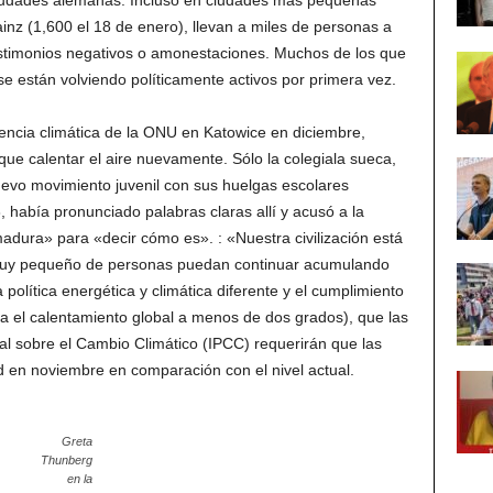
iudades alemanas. Incluso en ciudades más pequeñas
nz (1,600 el 18 de enero), llevan a miles de personas a
estimonios negativos o amonestaciones. Muchos de los que
e están volviendo políticamente activos por primera vez.
ncia climática de la ONU en Katowice en diciembre,
que calentar el aire nuevamente. Sólo la colegiala sueca,
evo movimiento juvenil con sus huelgas escolares
 había pronunciado palabras claras allí y acusó a la
adura» para «decir cómo es». : «Nuestra civilización está
muy pequeño de personas puedan continuar acumulando
olítica energética y climática diferente y el cumplimiento
ta el calentamiento global a menos de dos grados), que las
l sobre el Cambio Climático (IPCC) requerirán que las
d en noviembre en comparación con el nivel actual.
Greta
Thunberg
en la