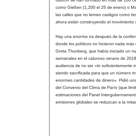
futuro» se han formado en más de 100 c
como Gießen (1,200 el 25 de enero) o Mai
las calles que no temen castigos como t
ahora están construyendo el movimiento s
Hay una enorme ira después de la confere
donde los políticos no hicieron nada más 
Greta Thunberg, que había iniciado un nu
semanales en el caluroso verano de 2018,
audiencia de no ser «lo suficientemente m
siendo sacrificada para que un número 
enormes cantidades de dinero». Pidió una p
del Convenio del Clima de París (que limi
estimaciones del Panel Intergubernamenta
emisiones globales se reduzcan a la mita