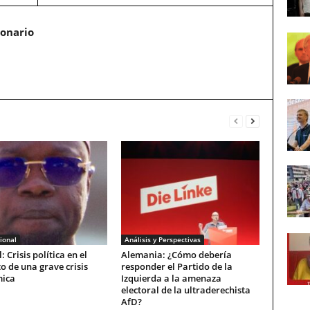
ionario
ional
Análisis y Perspectivas
: Crisis política en el
Alemania: ¿Cómo debería
o de una grave crisis
responder el Partido de la
ica
Izquierda a la amenaza
electoral de la ultraderechista
AfD?