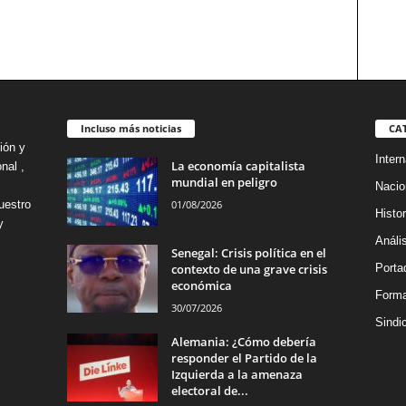
Incluso más noticias
CA
ión y
Intern
La economía capitalista
nal ,
mundial en peligro
Nacio
01/08/2026
uestro
Histor
y
Análi
Senegal: Crisis política en el
contexto de una grave crisis
Porta
económica
Forma
30/07/2026
Sindi
Alemania: ¿Cómo debería
responder el Partido de la
Izquierda a la amenaza
electoral de...