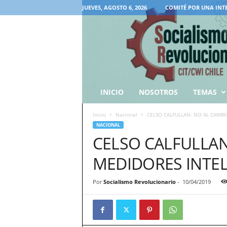
JUEVES, AGOSTO 6, 2026
COMITÉ POR UNA INT
INICIO
NOSOTROS
TEMAS
Inicio
Nacional
CELSO CALFULLAN: NO AL CAMBI
NACIONAL
CELSO CALFULLAN
MEDIDORES INTE
Por
Socialismo Revolucionario
-
10/04/2019