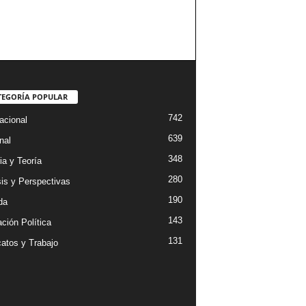
TEGORÍA POPULAR
742
acional
639
nal
348
ia y Teoría
280
sis y Perspectivas
190
da
143
ción Política
131
catos y Trabajo