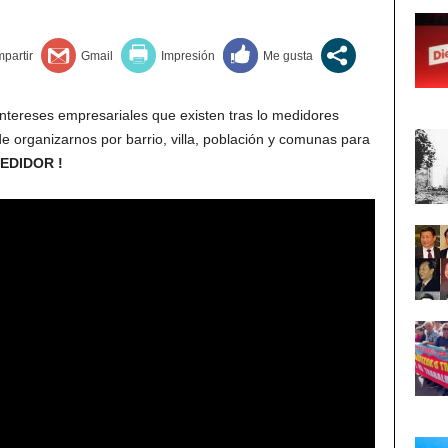
intereses empresariales que existen tras lo medidores
de organizarnos por barrio, villa, población y comunas para
EDIDOR !