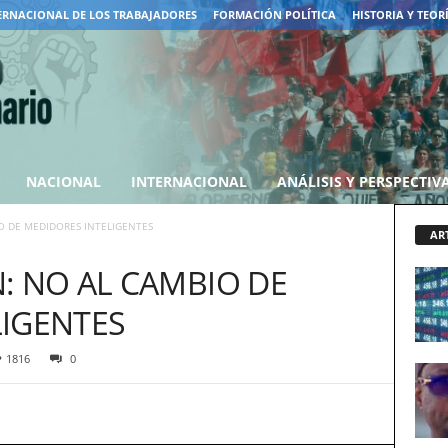
ERNACIONAL DE LOS TRABAJADORES
FORMACIÓN POLÍTICA
HISTORIA Y TEOR
NACIONAL
INTERNACIONAL
ANÁLISIS Y PERSPECTIV
O DE MEDIDORES INTELIGENTES
AR
: NO AL CAMBIO DE
LIGENTES
1816
0