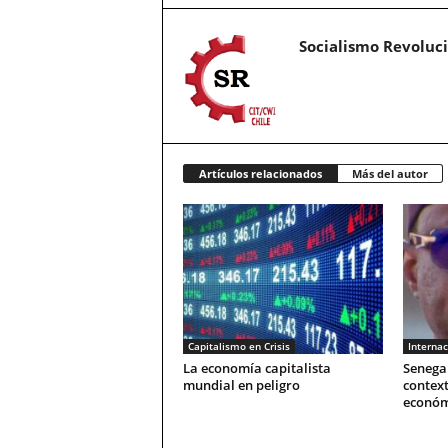
Socialismo Revoluc
Artículos relacionados
Más del autor
Capitalismo en Crisis
Internac
La economía capitalista
Senegal
mundial en peligro
context
económ