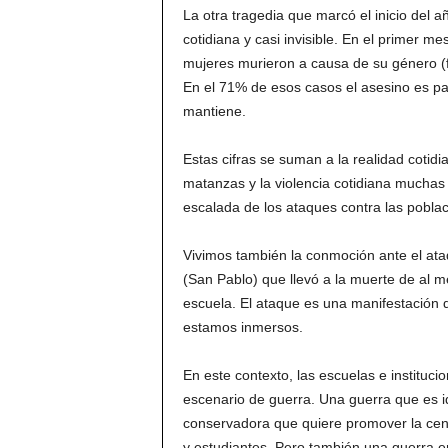
La otra tragedia que marcó el inicio del a
cotidiana y casi invisible. En el primer 
mujeres murieron a causa de su género (fe
En el 71% de esos casos el asesino es pa
mantiene.
Estas cifras se suman a la realidad cotidia
matanzas y la violencia cotidiana muchas
escalada de los ataques contra las pobla
Vivimos también la conmoción ante el ata
(San Pablo) que llevó a la muerte de al m
escuela. El ataque es una manifestación d
estamos inmersos.
En este contexto, las escuelas e instituc
escenario de guerra. Una guerra que es id
conservadora que quiere promover la cens
y estudiantes. Pero también una guerra en 