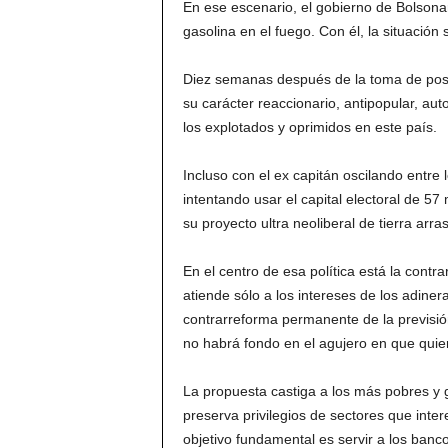
En ese escenario, el gobierno de Bolsona
gasolina en el fuego. Con él, la situación
Diez semanas después de la toma de pose
su carácter reaccionario, antipopular, au
los explotados y oprimidos en este país.
Incluso con el ex capitán oscilando entre l
intentando usar el capital electoral de 5
su proyecto ultra neoliberal de tierra arra
En el centro de esa política está la contr
atiende sólo a los intereses de los adine
contrarreforma permanente de la previsión
no habrá fondo en el agujero en que quie
La propuesta castiga a los más pobres y ga
preserva privilegios de sectores que inter
objetivo fundamental es servir a los banc