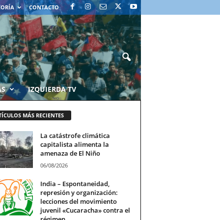
EORÍA
CONTACTO
AS
IZQUIERDA TV
TÍCULOS MÁS RECIENTES
La catástrofe climática
capitalista alimenta la
amenaza de El Niño
06/08/2026
India – Espontaneidad,
represión y organización:
lecciones del movimiento
juvenil «Cucaracha» contra el
régimen...