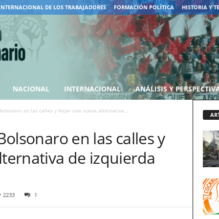
INTERNACIONAL DE LOS TRABAJADORES
FORMACIÓN POLÍTICA
HISTORIA Y T
NACIONAL
INTERNACIONAL
ANÁLISIS Y PERSPECTIV
Bolsonaro en las calles y forjar una nueva alternativa...
AR
 Bolsonaro en las calles y
lternativa de izquierda
2233
1