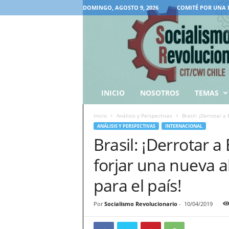
DOMINGO, AGOSTO 9, 2026
COMITÉ POR UNA 
INICIO
NOSOTROS
TEMAS
Inicio
Análisis y Perspectivas
Brasil: ¡Derrotar a 
ANÁLISIS Y PERSPECTIVAS
INTERNACIONAL
Brasil: ¡Derrotar a
forjar una nueva a
para el país!
Por
Socialismo Revolucionario
-
10/04/2019