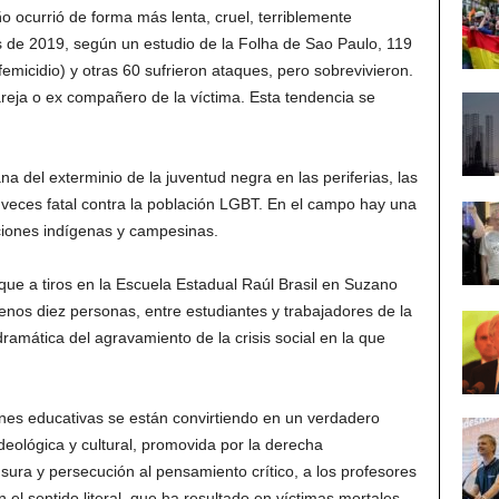
ño ocurrió de forma más lenta, cruel, terriblemente
mes de 2019, según un estudio de la Folha de Sao Paulo, 119
micidio) y otras 60 sufrieron ataques, pero sobrevivieron.
reja o ex compañero de la víctima. Esta tendencia se
na del exterminio de la juventud negra en las periferias, las
 veces fatal contra la población LGBT. En el campo hay una
ciones indígenas y campesinas.
que a tiros en la Escuela Estadual Raúl Brasil en Suzano
enos diez personas, entre estudiantes y trabajadores de la
ramática del agravamiento de la crisis social en la que
iones educativas se están convirtiendo en un verdadero
eológica y cultural, promovida por la derecha
ura y persecución al pensamiento crítico, a los profesores
el sentido literal, que ha resultado en víctimas mortales.