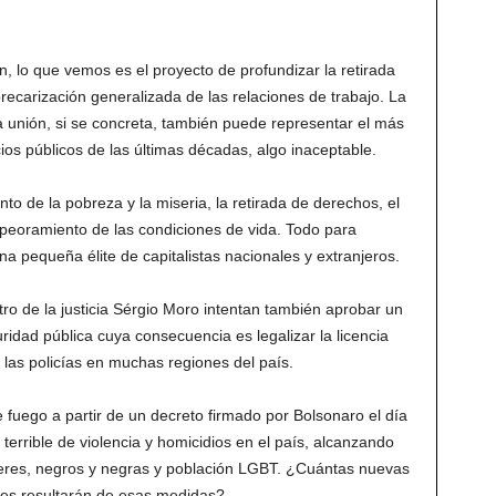
n, lo que vemos es el proyecto de profundizar la retirada
recarización generalizada de las relaciones de trabajo. La
a unión, si se concreta, también puede representar el más
cios públicos de las últimas décadas, algo inaceptable.
to de la pobreza y la miseria, la retirada de derechos, el
empeoramiento de las condiciones de vida. Todo para
una pequeña élite de capitalistas nacionales y extranjeros.
ro de la justicia Sérgio Moro intentan también aprobar un
idad pública cuya consecuencia es legalizar la licencia
las policías en muchas regiones del país.
fuego a partir de un decreto firmado por Bolsonaro el día
errible de violencia y homicidios en el país, alcanzando
jeres, negros y negras y población LGBT. ¿Cuántas nuevas
es resultarán de esas medidas?