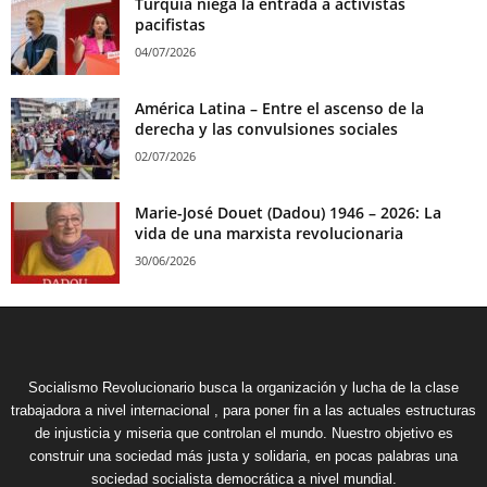
Turquía niega la entrada a activistas
pacifistas
04/07/2026
América Latina – Entre el ascenso de la
derecha y las convulsiones sociales
02/07/2026
Marie-José Douet (Dadou) 1946 – 2026: La
vida de una marxista revolucionaria
30/06/2026
Socialismo Revolucionario busca la organización y lucha de la clase
trabajadora a nivel internacional , para poner fin a las actuales estructuras
de injusticia y miseria que controlan el mundo. Nuestro objetivo es
construir una sociedad más justa y solidaria, en pocas palabras una
sociedad socialista democrática a nivel mundial.