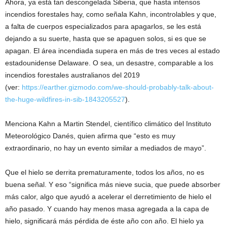
Ahora, ya está tan descongelada Siberia, que hasta intensos
incendios forestales hay, como señala Kahn, incontrolables y que,
a falta de cuerpos especializados para apagarlos, se les está
dejando a su suerte, hasta que se apaguen solos, si es que se
apagan. El área incendiada supera en más de tres veces al estado
estadounidense Delaware. O sea, un desastre, comparable a los
incendios forestales australianos del 2019
(ver:
https://earther.gizmodo.com/we-should-probably-talk-about-
the-huge-wildfires-in-sib-1843205527
).
Menciona Kahn a Martin Stendel, científico climático del Instituto
Meteorológico Danés, quien afirma que “esto es muy
extraordinario, no hay un evento similar a mediados de mayo”.
Que el hielo se derrita prematuramente, todos los años, no es
buena señal. Y eso “significa más nieve sucia, que puede absorber
más calor, algo que ayudó a acelerar el derretimiento de hielo el
año pasado. Y cuando hay menos masa agregada a la capa de
hielo, significará más pérdida de éste año con año. El hielo ya