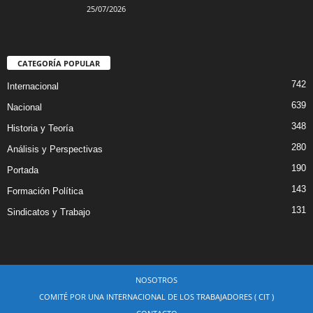
25/07/2026
CATEGORÍA POPULAR
742
Internacional
639
Nacional
348
Historia y Teoría
280
Análisis y Perspectivas
190
Portada
143
Formación Política
131
Sindicatos y Trabajo
NOSOTROS
COMITÉ POR UNA INTERNACIONAL DE LOS TRABAJADORES ( CIT )