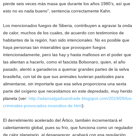
pierde seis veces más masa que durante los años 1980’s, así que
esto no es nada bueno”, sentencia correctamente Kahn.
Los mencionados fuegos de Siberia, contribuyen a agravar la onda
de calor, muchos de los cuales, de acuerdo con testimonios de
habitantes de la región, han sido intencionales. No es posible que
haya personas tan miserables que provoquen fuegos
intencionadamente, pero las hay y hasta mafiosos en el poder que
las alientan a hacerlo, como el fascista Bolsonaro, quien, el año
pasado, alentó a ganaderos a quemar grandes partes de la selva
brasileña, con tal de que sus animales tuvieran pastizales para
alimentarse, sin importarle que esa selva proporciona una sexta
parte del oxígeno que necesitamos en este depredado, muy herido
planeta (ver:
http://adansalgadoandrade.blogspot.com/2019/09/los-
criminales-provocados-incendios-de.html
).
El derretimiento acelerado del Ártico, también incrementará el
calentamiento global, pues su frío, que funciona como un regulador
de calor planetario, al desaparecer, acabará con esa regulación.