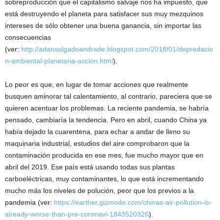
sobreproducción que el capitalismo salvaje nos ha impuesto, que
está destruyendo el planeta para satisfacer sus muy mezquinos
intereses de sólo obtener una buena ganancia, sin importar las
consecuencias
(ver:
http://adansalgadoandrade.blogspot.com/2018/01/depredacio
n-ambiental-planetaria-accion.html
).
Lo peor es que, en lugar de tomar acciones que realmente
busquen aminorar tal calentamiento, al contrario, pareciera que se
quieren acentuar los problemas. La reciente pandemia, se habría
pensado, cambiaría la tendencia. Pero en abril, cuando China ya
había dejado la cuarentena, para echar a andar de lleno su
maquinaria industrial, estudios del aire comprobaron que la
contaminación producida en ese mes, fue mucho mayor que en
abril del 2019. Ese país está usando todas sus plantas
carboeléctricas, muy contaminantes, lo que está incrementando
mucho más los niveles de polución, peor que los previos a la
pandemia (ver:
https://earther.gizmodo.com/chinas-air-pollution-is-
already-worse-than-pre-coronavi-1843520326
).