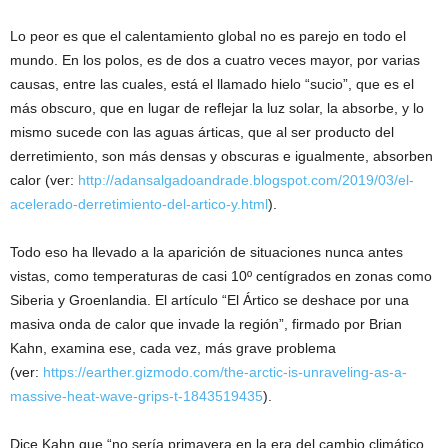
Lo peor es que el calentamiento global no es parejo en todo el
mundo. En los polos, es de dos a cuatro veces mayor, por varias
causas, entre las cuales, está el llamado hielo “sucio”, que es el
más obscuro, que en lugar de reflejar la luz solar, la absorbe, y lo
mismo sucede con las aguas árticas, que al ser producto del
derretimiento, son más densas y obscuras e igualmente, absorben
calor (ver:
http://adansalgadoandrade.blogspot.com/2019/03/el-
acelerado-derretimiento-del-artico-y.html
).
Todo eso ha llevado a la aparición de situaciones nunca antes
vistas, como temperaturas de casi 10º centígrados en zonas como
Siberia y Groenlandia. El artículo “El Ártico se deshace por una
masiva onda de calor que invade la región”, firmado por Brian
Kahn, examina ese, cada vez, más grave problema
(ver:
https://earther.gizmodo.com/the-arctic-is-unraveling-as-a-
massive-heat-wave-grips-t-1843519435
).
Dice Kahn que “no sería primavera en la era del cambio climático,