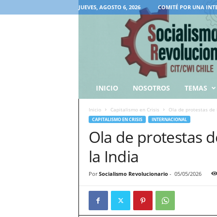
JUEVES, AGOSTO 6, 2026
COMITÉ POR UNA INT
INICIO
NOSOTROS
TEMAS
Inicio
Capitalismo en Crisis
Ola de protestas de 
CAPITALISMO EN CRISIS
INTERNACIONAL
Ola de protestas d
la India
Por
Socialismo Revolucionario
-
05/05/2026