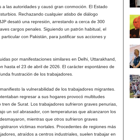
as a las autoridades y causó gran conmoción. El Estado
isturbios. Rechazando cualquier atisbo de diálogo
BJP desató una represión, arrestando a cerca de 300
raves cargos penales. Siguiendo un patrón habitual, el
particular con Pakistán, para justificar sus acciones y
uidas por manifestaciones similares en Delhi, Uttarakhand,
n hasta el 23 de abril de 2026. El carácter espontáneo de
unda frustración de los trabajadores.
anifiesto la vulnerabilidad de los trabajadores migrantes.
ntentaban regresar a sus hogares provocó multitudes
e tren de Surat. Los trabajadores sufrieron graves penurias,
bajo un sol abrasador, con temperaturas que alcanzaron los
desmayaron, mientras que otros sufrieron graves
gistraron víctimas mortales. Procedentes de regiones más
adores, atraídos a centros industriales, suelen trabajar en