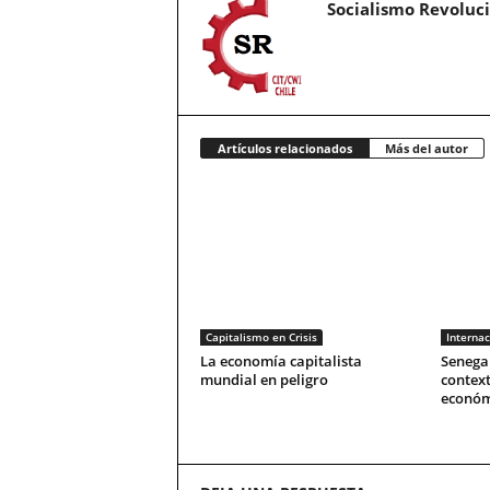
Socialismo Revoluc
Artículos relacionados
Más del autor
Capitalismo en Crisis
Internac
La economía capitalista
Senegal
mundial en peligro
context
económ