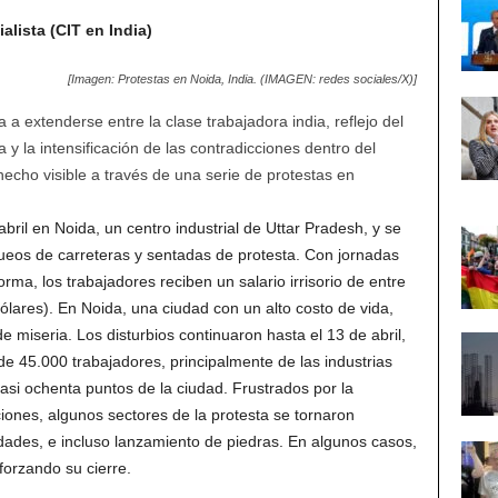
lista (CIT en India)
[Imagen: Protestas en Noida, India. (IMAGEN: redes sociales/X)]
a extenderse entre la clase trabajadora india, reflejo del
y la intensificación de las contradicciones dentro del
hecho visible a través de una serie de protestas en
ril en Noida, un centro industrial de Uttar Pradesh, y se
oqueos de carreteras y sentadas de protesta. Con jornadas
rma, los trabajadores reciben un salario irrisorio de entre
lares). En Noida, una ciudad con un alto costo de vida,
e miseria. Los disturbios continuaron hasta el 13 de abril,
de 45.000 trabajadores, principalmente de las industrias
casi ochenta puntos de la ciudad. Frustrados por la
ciones, algunos sectores de la protesta se tornaron
dades, e incluso lanzamiento de piedras. En algunos casos,
 forzando su cierre.