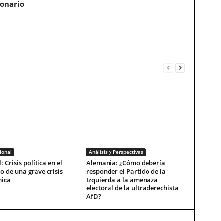
ionario
ional
Análisis y Perspectivas
: Crisis política en el
Alemania: ¿Cómo debería
o de una grave crisis
responder el Partido de la
ica
Izquierda a la amenaza
electoral de la ultraderechista
AfD?