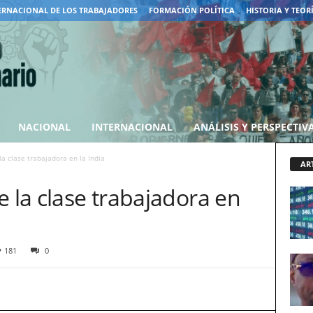
ERNACIONAL DE LOS TRABAJADORES
FORMACIÓN POLÍTICA
HISTORIA Y TEOR
NACIONAL
INTERNACIONAL
ANÁLISIS Y PERSPECTIV
la clase trabajadora en la India
AR
e la clase trabajadora en
181
0