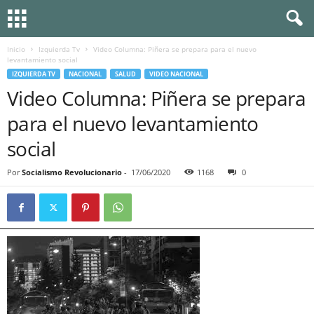
Inicio
Izquierda Tv
Video Columna: Piñera se prepara para el nuevo
levantamiento social
IZQUIERDA TV
NACIONAL
SALUD
VIDEO NACIONAL
Video Columna: Piñera se prepara
para el nuevo levantamiento
social
Por
Socialismo Revolucionario
-
17/06/2020
1168
0