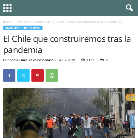
Inicio
Análisis y Perspectivas
El Chile que construiremos tras la pandemia
ANÁLISIS Y PERSPECTIVAS
El Chile que construiremos tras la
pandemia
Por
Socialismo Revolucionario
-
04/07/2020
1122
0