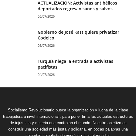
ACTUALIZACIÓN: Activistas antibélicos
deportados regresan sanos y salvos
05/07/2026
Gobierno de José Kast quiere privatizar
Codelco
05/07/2026
Turquía niega la entrada a activistas
pacifistas
04/07/2026
Socialismo Revolucionario busca la organización y lucha de la clase
trabajadora a nivel internacional , para poner fin a las actuales estructuras
de injusticia y miseria que controlan el mundo. Nuestro objetivo es
construir una sociedad más justa y solidaria, en pocas palabras una
sociedad socialista democrática a nivel mundial.