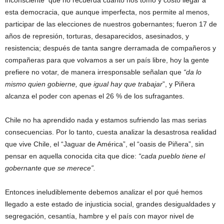
inconsciente que no recuerda cuanto nos tomó y costó llegar a
esta democracia, que aunque imperfecta, nos permite al menos,
participar de las elecciones de nuestros gobernantes; fueron 17 de
años de represión, torturas, desaparecidos, asesinados, y
resistencia; después de tanta sangre derramada de compañeros y
compañeras para que volvamos a ser un país libre, hoy la gente
prefiere no votar, de manera irresponsable señalan que
“da lo
mismo quien gobierne, que igual hay que trabajar
”, y Piñera
alcanza el poder con apenas el 26 % de los sufragantes.
Chile no ha aprendido nada y estamos sufriendo las mas serias
consecuencias. Por lo tanto, cuesta analizar la desastrosa realidad
que vive Chile, el “Jaguar de América”, el “oasis de Piñera”, sin
pensar en aquella conocida cita que dice:
“cada pueblo tiene el
gobernante que se merece”.
Entonces ineludiblemente debemos analizar el por qué hemos
llegado a este estado de injusticia social, grandes desigualdades y
segregación, cesantía, hambre y el país con mayor nivel de