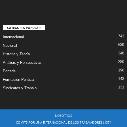
CATEGORÍA POPULAR
743
Internacional
639
Nacional
348
Historia y Teoría
280
Análisis y Perspectivas
190
Portada
143
Formación Política
131
Sindicatos y Trabajo
NOSOTROS
COMITÉ POR UNA INTERNACIONAL DE LOS TRABAJADORES ( CIT )