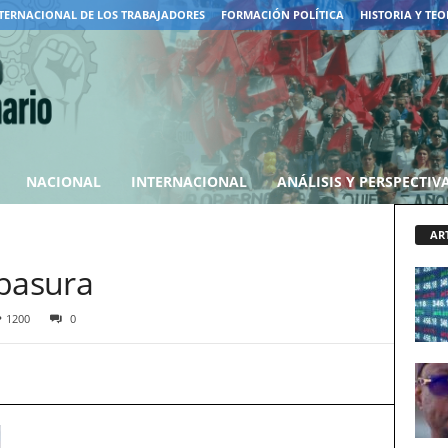
TERNACIONAL DE LOS TRABAJADORES
FORMACIÓN POLÍTICA
HISTORIA Y TEO
NACIONAL
INTERNACIONAL
ANÁLISIS Y PERSPECTIV
AR
 basura
1200
0