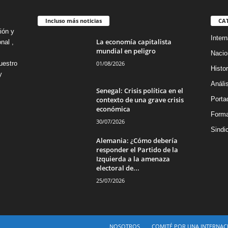
Incluso más noticias
CA
ión y
Intern
La economía capitalista
nal ,
mundial en peligro
Nacio
01/08/2026
uestro
Histor
y
Análi
Senegal: Crisis política en el
contexto de una grave crisis
Porta
económica
Forma
30/07/2026
Sindi
Alemania: ¿Cómo debería
responder el Partido de la
Izquierda a la amenaza
electoral de...
25/07/2026
NOSOTROS
COMITÉ POR UNA INTERNACIO