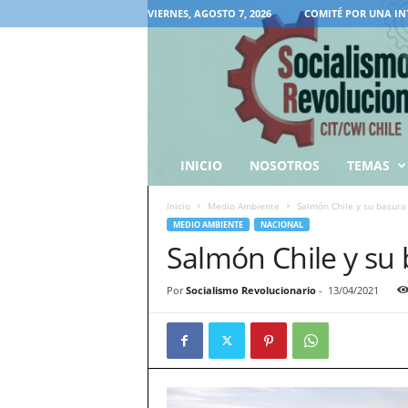
VIERNES, AGOSTO 7, 2026
COMITÉ POR UNA IN
INICIO
NOSOTROS
TEMAS
Inicio
Medio Ambiente
Salmón Chile y su basura
MEDIO AMBIENTE
NACIONAL
Salmón Chile y su
Por
Socialismo Revolucionario
-
13/04/2021