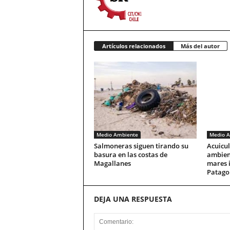
Artículos relacionados
Más del autor
Medio Ambiente
Medio A
Salmoneras siguen tirando su
Acuicul
basura en las costas de
ambien
Magallanes
mares i
Patago
DEJA UNA RESPUESTA