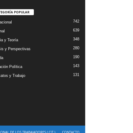
TEGORÍA POPULAR
742
acional
639
nal
348
ia y Teoría
280
sis y Perspectivas
190
da
143
ción Política
131
catos y Trabajo
NAL DE LOS TRABAJADORES ( CIT )
CONTACTO