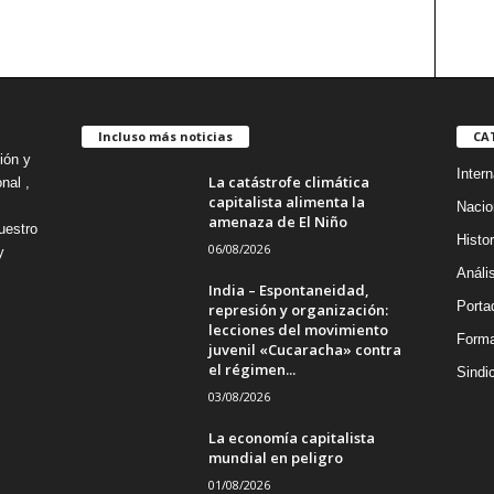
Incluso más noticias
CA
ión y
Intern
La catástrofe climática
nal ,
capitalista alimenta la
Nacio
amenaza de El Niño
uestro
Histor
06/08/2026
y
Análi
India – Espontaneidad,
Porta
represión y organización:
lecciones del movimiento
Forma
juvenil «Cucaracha» contra
el régimen...
Sindi
03/08/2026
La economía capitalista
mundial en peligro
01/08/2026