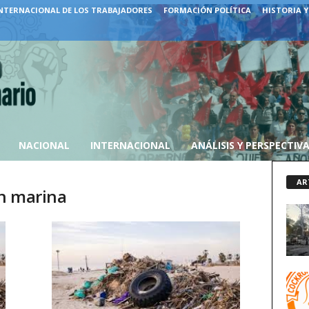
NTERNACIONAL DE LOS TRABAJADORES
FORMACIÓN POLÍTICA
HISTORIA Y
NACIONAL
INTERNACIONAL
ANÁLISIS Y PERSPECTIV
AR
n marina