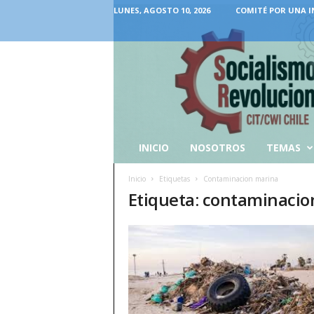
LUNES, AGOSTO 10, 2026
COMITÉ POR UNA I
INICIO
NOSOTROS
TEMAS
Inicio
Etiquetas
Contaminacion marina
Etiqueta: contaminacio