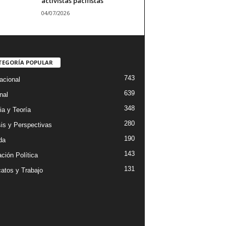
activistas pacifistas
04/07/2026
TEGORÍA POPULAR
743
acional
639
nal
348
ia y Teoría
280
sis y Perspectivas
190
da
143
ción Política
131
catos y Trabajo