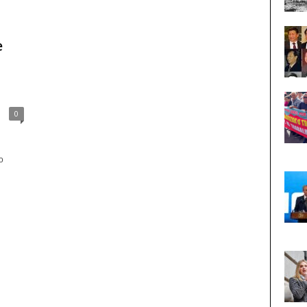
e
0
o