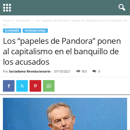
Inicio
Economía
Los “papeles de Pandora” ponen al capitalismo en el banquillo de
los...
ECONOMÍA
INTERNACIONAL
Los “papeles de Pandora” ponen
al capitalismo en el banquillo de
los acusados
Por
Socialismo Revolucionario
-
07/10/2021
953
0