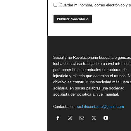
Guardar mi nombre, correo electrónico y 
Socialismo Revolucionario busca la organizac
lucha de la clase trabajadora a nivel internacio
para poner fin a las actuales estructuras de
injusticia y miseria que controlan el mundo. N
objetivo es construir una sociedad más justa 
solidaria, en pocas palabras una sociedad
socialista democrática a nivel mundial.
Contáctanos:
srchilecontacto@gmail.com