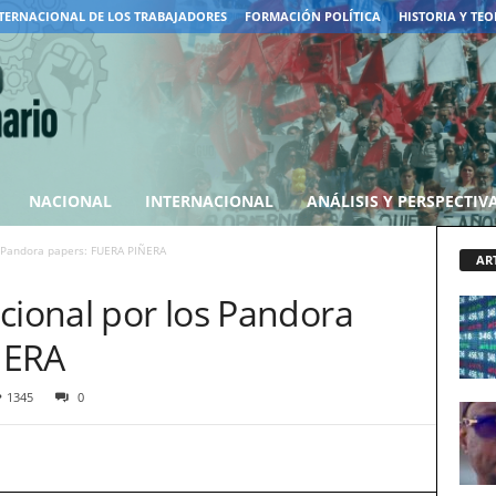
TERNACIONAL DE LOS TRABAJADORES
FORMACIÓN POLÍTICA
HISTORIA Y TEO
NACIONAL
INTERNACIONAL
ANÁLISIS Y PERSPECTIV
s Pandora papers: FUERA PIÑERA
AR
cional por los Pandora
ÑERA
1345
0