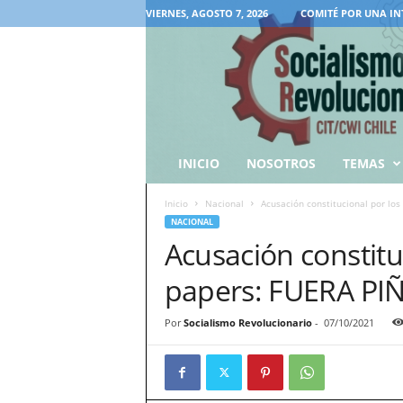
VIERNES, AGOSTO 7, 2026
COMITÉ POR UNA IN
INICIO
NOSOTROS
TEMAS
Inicio
Nacional
Acusación constitucional por lo
NACIONAL
Acusación constitu
papers: FUERA PI
Por
Socialismo Revolucionario
-
07/10/2021