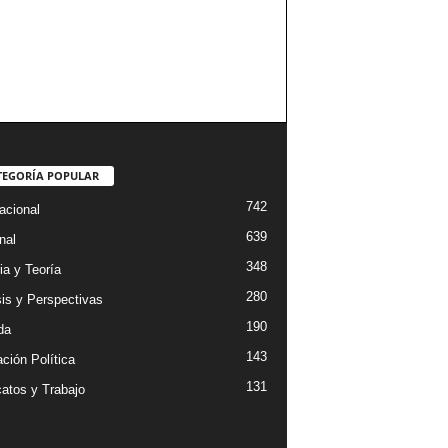
TEGORÍA POPULAR
742
acional
639
nal
348
ia y Teoría
280
sis y Perspectivas
190
da
143
ción Política
131
catos y Trabajo