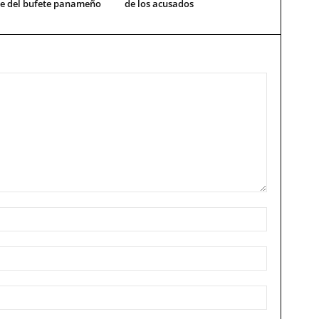
re del bufete panameño
de los acusados
l