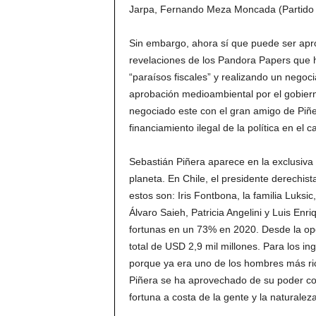
Jarpa, Fernando Meza Moncada (Partido R
Sin embargo, ahora sí que puede ser apro
revelaciones de los Pandora Papers que 
“paraísos fiscales” y realizando un negoc
aprobación medioambiental por el gobiern
negociado este con el gran amigo de Piñe
financiamiento ilegal de la política en el 
Sebastián Piñera aparece en la exclusiva
planeta. En Chile, el presidente derechist
estos son: Iris Fontbona, la familia Luksi
Álvaro Saieh, Patricia Angelini y Luis En
fortunas en un 73% en 2020. Desde la opos
total de USD 2,9 mil millones. Para los i
porque ya era uno de los hombres más rico
Piñera se ha aprovechado de su poder co
fortuna a costa de la gente y la naturalez