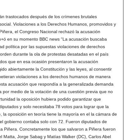
stán trastocados después de los crímenes brutales
 social. Violaciones a los Derechos Humanos, promovidos y
Piñera, el Congreso Nacional rechazó la acusación
form+ó en su momento BBC news “La acusación buscaba
ad política por las supuestas violaciones de derechos
orden durante la ola de protestas desatadas en el país
dos que en esa ocasión presentaron la acusación
ido abiertamente la Constitución y las leyes, al consentir
etieran violaciones a los derechos humanos de manera
 esta acusación que respondía a la generalizada demanda
a por medio de la votación de una cuestión previa que no
tunidad la oposición hubiera podido garantizar que
iputados y solo necesitaba 78 votos para lograr que la
, la oposición en teoría tiene la mayoría en el la cámara de
el gobierno contaba solo con 72. Fueron diputados de
s a Piñera. Concretamente los que salvaron a Piñera fueron
el Matta, Jorge Sabag y Matías Walker (DC), Carlos Abel