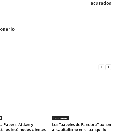
acusados
ionario
l
Economía
a Papers: Aitken y
Los “papeles de Pandora” ponen
t, los incómodos clientes
al capitalismo en el banquillo