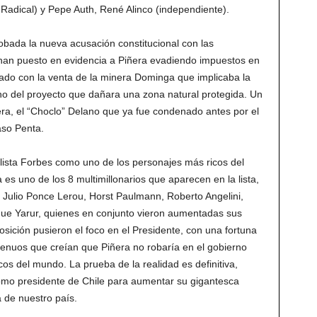
adical) y Pepe Auth, René Alinco (independiente).
bada la nueva acusación constitucional con las
han puesto en evidencia a Piñera evadiendo impuestos en
iado con la venta de la minera Dominga que implicaba la
o del proyecto que dañara una zona natural protegida. Un
ra, el “Choclo” Delano que ya fue condenado antes por el
caso Penta.
 lista Forbes como uno de los personajes más ricos del
a es uno de los 8 multimillonarios que aparecen en la lista,
c, Julio Ponce Lerou, Horst Paulmann, Roberto Angelini,
rique Yarur, quienes en conjunto vieron aumentadas sus
ición pusieron el foco en el Presidente, con una fortuna
ngenuos que creían que Piñera no robaría en el gobierno
s del mundo. La prueba de la realidad es definitiva,
mo presidente de Chile para aumentar su gigantesca
a de nuestro país.