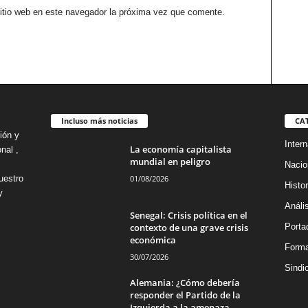
sitio web en este navegador la próxima vez que comente.
Incluso más noticias
CA
ión y
Intern
La economía capitalista
nal ,
mundial en peligro
Nacio
01/08/2026
uestro
Histor
y
Análi
Senegal: Crisis política en el
contexto de una grave crisis
Porta
económica
Forma
30/07/2026
Sindi
Alemania: ¿Cómo debería
responder el Partido de la
Izquierda a la amenaza