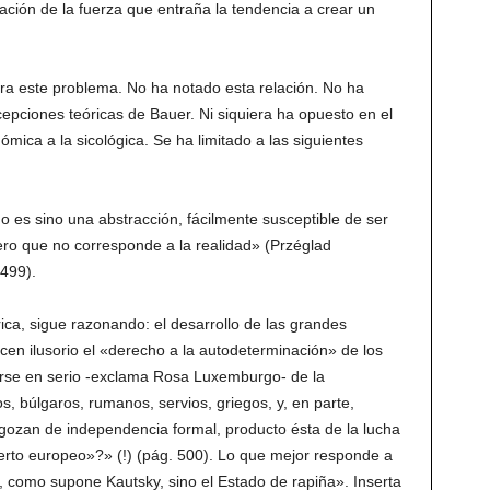
ación de la fuerza que entraña la tendencia a crear un
a este problema. No ha notado esta relación. No ha
cepciones teóricas de Bauer. Ni siquiera ha opuesto en el
ómica a la sicológica. Se ha limitado a las siguientes
es sino una abstracción, fácilmente susceptible de ser
ero que no corresponde a la realidad» (Przéglad
499).
ica, sigue razonando: el desarrollo de las grandes
acen ilusorio el «derecho a la autodeterminación» de los
se en serio -exclama Rosa Luxemburgo- de la
 búlgaros, rumanos, servios, griegos, y, en parte,
 gozan de independencia formal, producto ésta de la lucha
cierto europeo»?» (!) (pág. 500). Lo que mejor responde a
, como supone Kautsky, sino el Estado de rapiña». Inserta