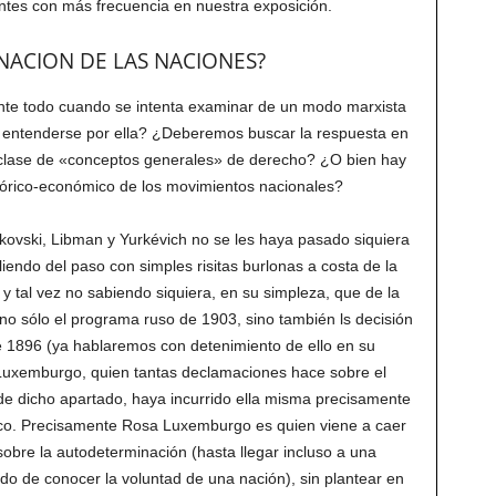
ntes con más frecuencia en nuestra exposición.
NACION DE LAS NACIONES?
ante todo cuando se intenta examinar de un modo marxista
 entenderse por ella? ¿Deberemos buscar la respuesta en
a clase de «conceptos generales» de derecho? ¿O bien hay
stórico-económico de los movimientos nacionales?
ovski, Libman y Yurkévich no se les haya pasado siquiera
liendo del paso con simples risitas burlonas a costa de la
 y tal vez no sabiendo siquiera, en su simpleza, que de la
no sólo el programa ruso de 1903, sino también ls decisión
 1896 (ya hablaremos con detenimiento de ello en su
Luxemburgo, quien tantas declamaciones hace sobre el
 de dicho apartado, haya incurrido ella misma precisamente
sico. Precisamente Rosa Luxemburgo es quien viene a caer
obre la autodeterminación (hasta llegar incluso a una
odo de conocer la voluntad de una nación), sin plantear en