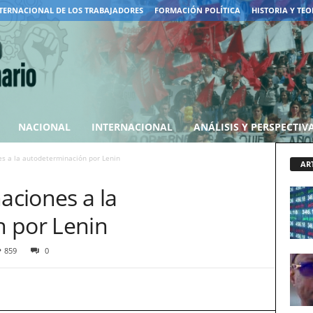
TERNACIONAL DE LOS TRABAJADORES
FORMACIÓN POLÍTICA
HISTORIA Y TEO
NACIONAL
INTERNACIONAL
ANÁLISIS Y PERSPECTIV
es a la autodeterminación por Lenin
AR
aciones a la
 por Lenin
859
0