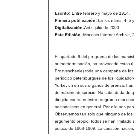
Escrito:
Entre febrero y mayo de 1914.
Primera publicación:
En los núms. 4, 5 y 
Digitalización:
Aritz, julio de 2000.
Esta Edición:
Marxists Internet Archive, 
El apartado 9 del programa de los marxist
autodeterminación, ha provocado estos ú
Prosveschenie) toda una campaña de los op
periódico petersburgués de los liquidador
Yurkévich en sus órganos de prensa, han 
de máximo desprecio. No cabe duda de que
dirigida contra nuestro programa marxista
nacionalistas en general. Por ello nos p
Observemos tan sólo que ninguno de los o
argumento propio: todos se han limitado a
polaco de 1908-1909: La cuestión naciona