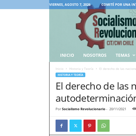
VIERNES, AGOSTO 7, 2026
COMITÉ POR UNA IN
INICIO
NOSOTROS
TEMAS
Inicio
Historia y Teoría
El derecho de las nacion
HISTORIA Y TEORÍA
El derecho de las n
autodeterminación
Por
Socialismo Revolucionario
-
20/11/2021