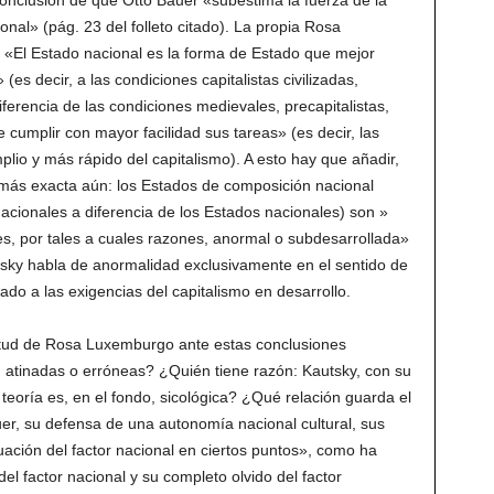
conclusión de que Otto Bauer «subestima la fuerza de la
nal» (pág. 23 del folleto citado). La propia Rosa
 «El Estado nacional es la forma de Estado que mejor
s decir, a las condiciones capitalistas civilizadas,
ferencia de las condiciones medievales, precapitalistas,
 cumplir con mayor facilidad sus tareas» (es decir, las
plio y más rápido del capitalismo). A esto hay que añadir,
 más exacta aún: los Estados de composición nacional
acionales a diferencia de los Estados nacionales) son »
es, por tales a cuales razones, anormal o subdesarrollada»
sky habla de anormalidad exclusivamente en el sentido de
do a las exigencias del capitalismo en desarrollo.
titud de Rosa Luxemburgo ante estas conclusiones
 atinadas o erróneas? ¿Quién tiene razón: Kautsky, con su
teoría es, en el fondo, sicológica? ¿Qué relación guarda el
r, su defensa de una autonomía nacional cultural, sus
ación del factor nacional en ciertos puntos», como ha
l factor nacional y su completo olvido del factor