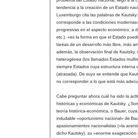
problema del Estado nacional, llegó a la 
tendencia a la creación de un Estado nacio
Luxemburgo cita las palabras de Kautsky:
corresponde a las condiciones modernas» (e
progresivas en el aspecto económico, a di
etc.), «es la forma en que el Estado puede
tareas de un desarrollo más libre, más am
además, la observación final de Kautsky,
heterogénea (los llamados Estados multin
siempre Estados cuya estructura interna 
(atrasada). De suyo se entiende que Kaut
no corresponder a lo que está más adecua
Cabe preguntar ahora cuál ha sido la ac
históricas y económicas de Kautsky. ¿Son
teoría histórica-económica, o Bauer, cuya 
indudable «oportunismo nacional» de Baue
apasionamientos nacionalistas («la acentu
dicho Kautsky), su «enorme exageración de