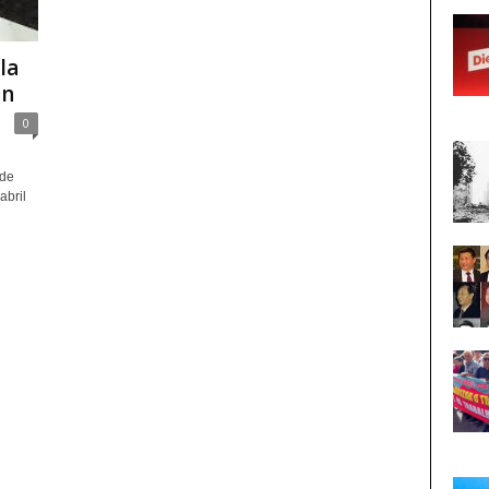
la
in
0
 de
abril