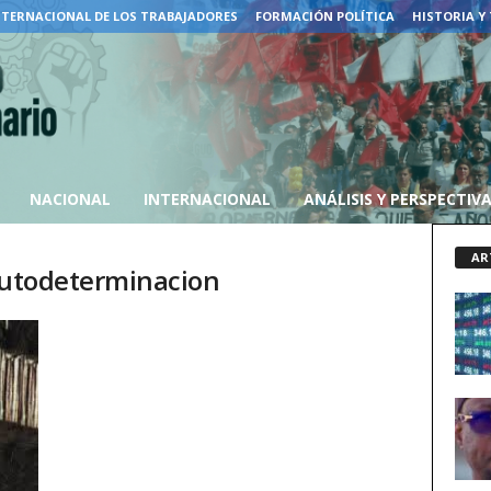
NTERNACIONAL DE LOS TRABAJADORES
FORMACIÓN POLÍTICA
HISTORIA Y
NACIONAL
INTERNACIONAL
ANÁLISIS Y PERSPECTIV
AR
 autodeterminacion