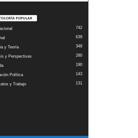
TEGORÍA POPULAR
742
acional
639
nal
348
ia y Teoría
280
sis y Perspectivas
190
da
143
ción Política
131
catos y Trabajo