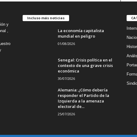
Incluso más noticias
CA
ión y
Intern
La economía capitalista
nal ,
mundial en peligro
Nacio
01/08/2026
uestro
Histor
y
Análi
Senegal: Crisis política en el
contexto de una grave crisis
Porta
económica
Forma
30/07/2026
Sindi
Alemania: ¿Cómo debería
responder el Partido de la
Izquierda a la amenaza
electoral de...
25/07/2026