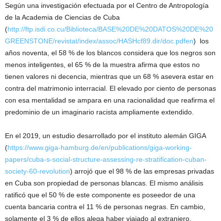
Según una investigación efectuada por el Centro de Antropología
de la Academia de Ciencias de Cuba
(
http://ftp.isdi.co.cu/Biblioteca/BASE%20DE%20DATOS%20DE%20
GREENSTONE/revistat/index/assoc/HASHcf89.dir/doc.pdfen
) los
años noventa, el 58 % de los blancos considera que los negros son
menos inteligentes, el 65 % de la muestra afirma que estos no
tienen valores ni decencia, mientras que un 68 % asevera estar en
contra del matrimonio interracial. El elevado por ciento de personas
con esa mentalidad se ampara en una racionalidad que reafirma el
predominio de un imaginario racista ampliamente extendido.
En el 2019, un estudio desarrollado por el instituto alemán GIGA
(
https://www.giga-hamburg.de/en/publications/giga-working-
papers/cuba-s-social-structure-assessing-re-stratification-cuban-
society-60-revolution
) arrojó que el 98 % de las empresas privadas
en Cuba son propiedad de personas blancas. El mismo análisis
ratificó que el 50 % de este componente es poseedor de una
cuenta bancaria contra el 11 % de personas negras. En cambio,
solamente el 3 % de ellos alega haber viajado al extranjero,