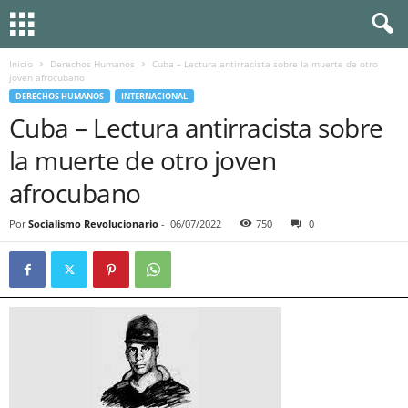
Inicio
Derechos Humanos
Cuba – Lectura antirracista sobre la muerte de otro
joven afrocubano
DERECHOS HUMANOS
INTERNACIONAL
Cuba – Lectura antirracista sobre
la muerte de otro joven
afrocubano
Por
Socialismo Revolucionario
-
06/07/2022
750
0