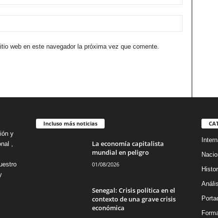
sitio web en este navegador la próxima vez que comente.
Incluso más noticias
CA
ión y
Intern
La economía capitalista
nal ,
mundial en peligro
Nacio
01/08/2026
uestro
Histor
y
Análi
Senegal: Crisis política en el
contexto de una grave crisis
Porta
económica
Forma