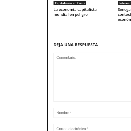
Capitalismo en Crisis
Internac
La economía capitalista
Senegal
mundial en peligro
context
económ
DEJA UNA RESPUESTA