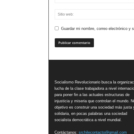
Guardar mi nombre, correo electrónico y 
Socialismo Revolucionario busca la organizac
lucha de la clase trabajadora a nivel internacio
para poner fin a las actuales estructuras de
injusticia y miseria que controlan el mundo. N
objetivo es construir una sociedad más justa 
solidaria, en pocas palabras una sociedad
socialista democrática a nivel mundial.
Contáctanos:
srchilecontacto@gmail.com