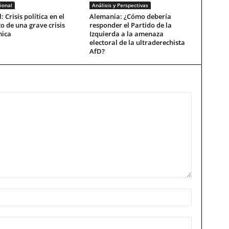
ional
Análisis y Perspectivas
: Crisis política en el
Alemania: ¿Cómo debería
o de una grave crisis
responder el Partido de la
ica
Izquierda a la amenaza
electoral de la ultraderechista
AfD?