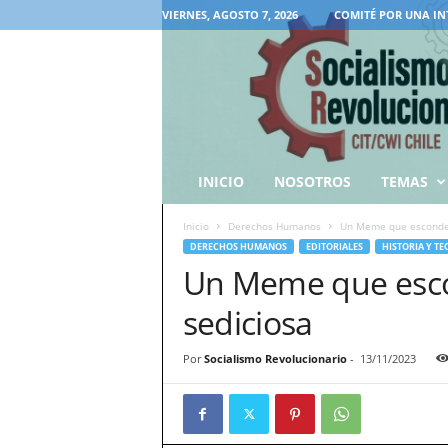
VIERNES, AGOSTO 7, 2026
COMITÉ POR UNA IN
INICIO
NOSOTROS
TEMAS
Inicio
Derechos Humanos
Un Meme que esconde 
DERECHOS HUMANOS
EDITORIALES
HISTORIA Y TE
Un Meme que esco
sediciosa
Por
Socialismo Revolucionario
-
13/11/2023