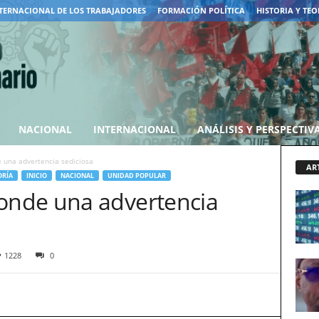
TERNACIONAL DE LOS TRABAJADORES
FORMACIÓN POLÍTICA
HISTORIA Y TEO
NACIONAL
INTERNACIONAL
ANÁLISIS Y PERSPECTIV
una advertencia sediciosa
AR
ORÍA
INICIO
NACIONAL
UNIDAD POPULAR
nde una advertencia
1228
0