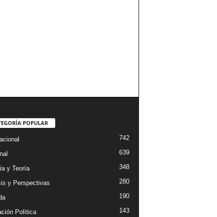
TEGORÍA POPULAR
742
acional
639
nal
348
ia y Teoría
280
sis y Perspectivas
190
da
143
ción Política