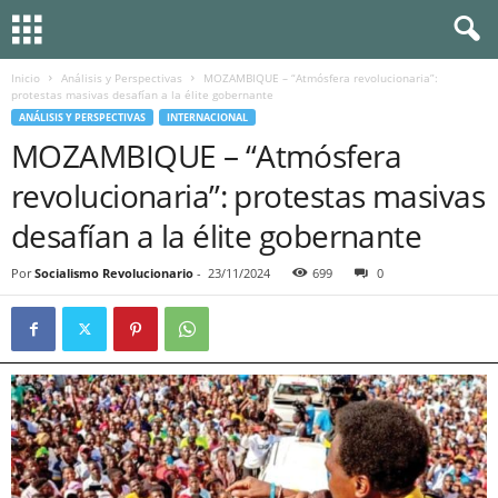
Inicio
Análisis y Perspectivas
MOZAMBIQUE – “Atmósfera revolucionaria”:
protestas masivas desafían a la élite gobernante
ANÁLISIS Y PERSPECTIVAS
INTERNACIONAL
MOZAMBIQUE – “Atmósfera
revolucionaria”: protestas masivas
desafían a la élite gobernante
Por
Socialismo Revolucionario
-
23/11/2024
699
0