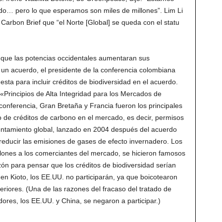
do… pero lo que esperamos son miles de millones”. Lim Li
 Carbon Brief que “el Norte [Global] se queda con el statu
 que las potencias occidentales aumentaran sus
n un acuerdo, el presidente de la conferencia colombiana
ta para incluir créditos de biodiversidad en el acuerdo.
«Principios de Alta Integridad para los Mercados de
 conferencia, Gran Bretaña y Francia fueron los principales
o de créditos de carbono en el mercado, es decir, permisos
lentamiento global, lanzado en 2004 después del acuerdo
a reducir las emisiones de gases de efecto invernadero. Los
lones a los comerciantes del mercado, se hicieron famosos
azón para pensar que los créditos de biodiversidad serían
en Kioto, los EE.UU. no participarán, ya que boicotearon
teriores. (Una de las razones del fracaso del tratado de
res, los EE.UU. y China, se negaron a participar.)