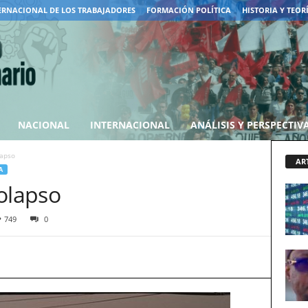
ERNACIONAL DE LOS TRABAJADORES
FORMACIÓN POLÍTICA
HISTORIA Y TEOR
NACIONAL
INTERNACIONAL
ANÁLISIS Y PERSPECTIV
lapso
AR
A
olapso
749
0