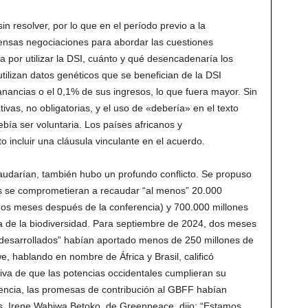
n resolver, por lo que en el período previo a la
tensas negociaciones para abordar las cuestiones
ía por utilizar la DSI, cuánto y qué desencadenaría los
ilizan datos genéticos que se benefician de la DSI
nancias o el 0,1% de sus ingresos, lo que fuera mayor. Sin
ivas, no obligatorias, y el uso de «debería» en el texto
bía ser voluntaria. Los países africanos y
o incluir una cláusula vinculante en el acuerdo.
audarían, también hubo un profundo conflicto. Se propuso
dos se comprometieran a recaudar “al menos” 20.000
 dos meses después de la conferencia) y 700.000 millones
ra de la biodiversidad. Para septiembre de 2024, dos meses
 “desarrollados” habían aportado menos de 250 millones de
 hablando en nombre de África y Brasil, calificó
iva de que las potencias occidentales cumplieran su
ferencia, las promesas de contribución al GBFF habían
s. Irene Wabiwa Betoko, de Greenpeace, dijo: “Estamos