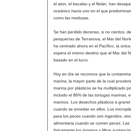
el atún, el bacalao y el fletán, han desa
oceánico hacia uno en el que predominan
como las medusas.
Se han perdido decenas, si no cientos, de
pesquerías de Terranova, el Mar del Nort
ha centrado ahora en el Pacífico, la únic
espera el mismo destino que al Mar del No
basado en el lucro.
Hoy en día se reconoce que la contaminac
marina, la mayor parte de la cual provie
marina por plásticos se ha multiplicado 
incluido el 86% de las tortugas marinas, 
marinos. Los desechos plásticos a granel
cuando se enredan en ellos. Los microplá
para los peces cuando son ingeridos, si
alimentaria cuando se comen peces. Las p
físicamente los órganos y filtrar sustanc