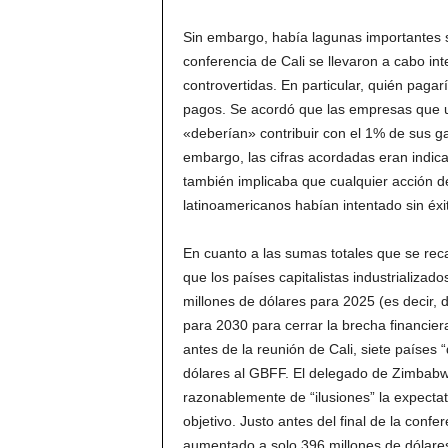
Sin embargo, había lagunas importantes si
conferencia de Cali se llevaron a cabo in
controvertidas. En particular, quién pagar
pagos. Se acordó que las empresas que ut
«deberían» contribuir con el 1% de sus ga
embargo, las cifras acordadas eran indicat
también implicaba que cualquier acción de
latinoamericanos habían intentado sin éxit
En cuanto a las sumas totales que se rec
que los países capitalistas industrializa
millones de dólares para 2025 (es decir,
para 2030 para cerrar la brecha financie
antes de la reunión de Cali, siete países
dólares al GBFF. El delegado de Zimbabwe,
razonablemente de “ilusiones” la expectat
objetivo. Justo antes del final de la con
aumentado a solo 396 millones de dólare