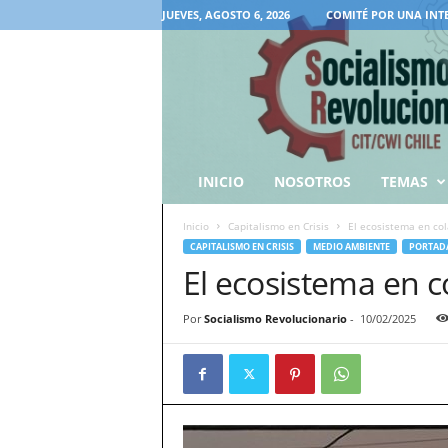
JUEVES, AGOSTO 6, 2026
COMITÉ POR UNA INT
INICIO
NOSOTROS
TEMAS
Inicio
Capitalismo en Crisis
El ecosistema en co
CAPITALISMO EN CRISIS
MEDIO AMBIENTE
PORTAD
El ecosistema en c
Por
Socialismo Revolucionario
-
10/02/2025