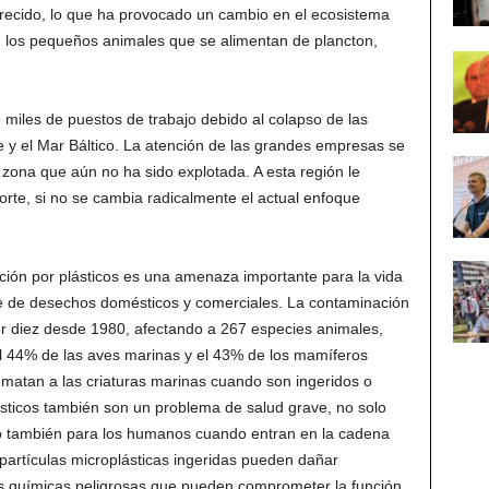
parecido, lo que ha provocado un cambio en el ecosistema
 los pequeños animales que se alimentan de plancton,
 miles de puestos de trabajo debido al colapso de las
e y el Mar Báltico. La atención de las grandes empresas se
a zona que aún no ha sido explotada. A esta región le
rte, si no se cambia radicalmente el actual enfoque
ión por plásticos es una amenaza importante para la vida
ne de desechos domésticos y comerciales. La contaminación
por diez desde 1980, afectando a 267 especies animales,
el 44% de las aves marinas y el 43% de los mamíferos
 matan a las criaturas marinas cuando son ingeridos o
sticos también son un problema de salud grave, no solo
no también para los humanos cuando entran en la cadena
artículas microplásticas ingeridas pueden dañar
ias químicas peligrosas que pueden comprometer la función