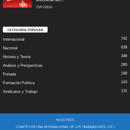
25/07/2026
CATEGORÍA POPULAR
742
Internacional
639
Nacional
348
Historia y Teoría
280
Análisis y Perspectivas
190
Portada
143
Formación Política
131
Sindicatos y Trabajo
NOSOTROS
COMITÉ POR UNA INTERNACIONAL DE LOS TRABAJADORES ( CIT )