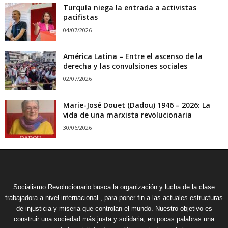
Turquía niega la entrada a activistas
pacifistas
04/07/2026
América Latina – Entre el ascenso de la
derecha y las convulsiones sociales
02/07/2026
Marie-José Douet (Dadou) 1946 – 2026: La
vida de una marxista revolucionaria
30/06/2026
Socialismo Revolucionario busca la organización y lucha de la clase
trabajadora a nivel internacional , para poner fin a las actuales estructuras
de injusticia y miseria que controlan el mundo. Nuestro objetivo es
construir una sociedad más justa y solidaria, en pocas palabras una