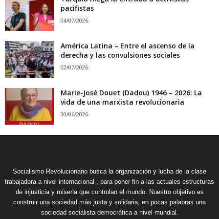
pacifistas
04/07/2026
América Latina – Entre el ascenso de la
derecha y las convulsiones sociales
02/07/2026
Marie-José Douet (Dadou) 1946 – 2026: La
vida de una marxista revolucionaria
30/06/2026
Socialismo Revolucionario busca la organización y lucha de la clase
trabajadora a nivel internacional , para poner fin a las actuales estructuras
de injusticia y miseria que controlan el mundo. Nuestro objetivo es
construir una sociedad más justa y solidaria, en pocas palabras una
sociedad socialista democrática a nivel mundial.