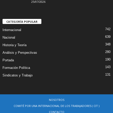
25/07/2026
CATEGORÍA POPULAR
742
Internacional
639
Nacional
348
Historia y Teoría
280
Análisis y Perspectivas
190
Portada
143
Formación Política
131
Sindicatos y Trabajo
NOSOTROS
COMITÉ POR UNA INTERNACIONAL DE LOS TRABAJADORES ( CIT )
CONTACTO