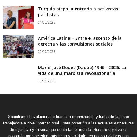
Turquía niega la entrada a activistas
pacifistas
04/07/2026
América Latina – Entre el ascenso de la
derecha y las convulsiones sociales
02/07/2026
Marie-José Douet (Dadou) 1946 – 2026: La
vida de una marxista revolucionaria
30/06/2026
Socialismo Revolucionario busca la organización y lucha de la clase
trabajadora a nivel internacional , para poner fin a las actuales estructuras
de injusticia y miseria que controlan el mundo. Nuestro objetivo es
construir una sociedad más justa y solidaria, en pocas palabras una