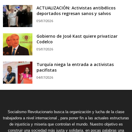
ACTUALIZACIÓN: Activistas antibélicos
deportados regresan sanos y salvos
05/07/2026
Gobierno de José Kast quiere privatizar
Codelco
05/07/2026
Turquía niega la entrada a activistas
pacifistas
04/07/2026
Socialismo Revolucionario busca la organización y lucha de la clase
trabajadora a nivel internacional , para poner fin a las actuales estructuras
de injusticia y miseria que controlan el mundo. Nuestro objetivo es
construir una sociedad más justa y solidaria, en pocas palabras una