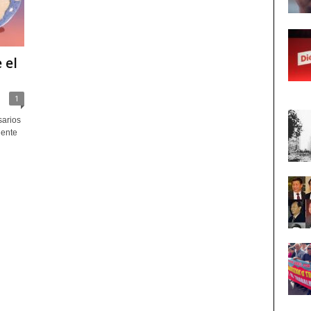
 el
1
arios
gente