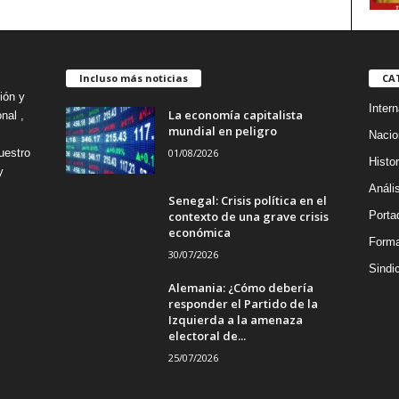
Incluso más noticias
CA
ión y
Intern
La economía capitalista
nal ,
mundial en peligro
Nacio
01/08/2026
uestro
Histor
y
Análi
Senegal: Crisis política en el
contexto de una grave crisis
Porta
económica
Forma
30/07/2026
Sindi
Alemania: ¿Cómo debería
responder el Partido de la
Izquierda a la amenaza
electoral de...
25/07/2026