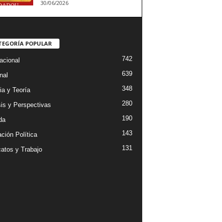
30/06/2026
TEGORÍA POPULAR
742
acional
639
nal
348
ia y Teoría
280
sis y Perspectivas
190
da
143
ción Política
131
catos y Trabajo